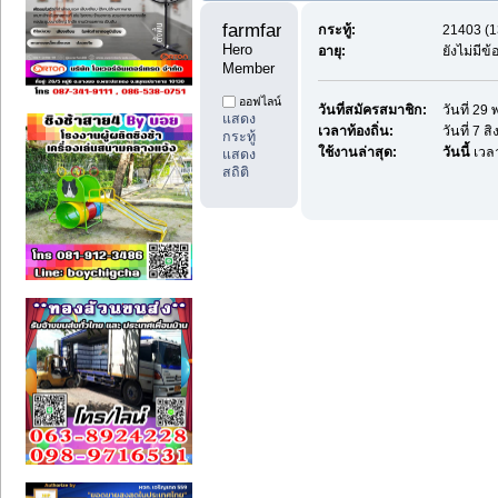
farmfan99 
กระทู้:
21403 (1
Hero 
อายุ:
ยังไม่มีข
Member
ออฟไลน์
วันที่สมัครสมาชิก:
วันที่ 2
แสดง
เวลาท้องถิ่น:
วันที่ 7 
กระทู้
ใช้งานล่าสุด:
วันนี้
เวลา
แสดง
สถิติ