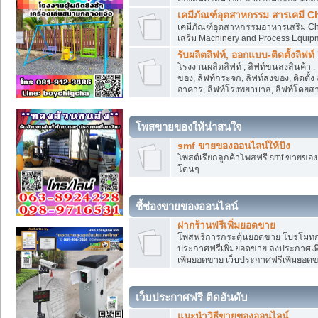
เคมีภัณฑ์อุตสาหกรรม สารเคมี C
เคมีภัณฑ์อุตสาหกรรมอาหารเสริม Che
เสริม Machinery and Process Equip
รับผลิตลิฟท์, ออกแบบ-ติดตั้งลิฟท์
โรงงานผลิตลิฟท์ , ลิฟท์ขนส่งสินค้า 
ของ, ลิฟท์กระจก, ลิฟท์ส่งของ, ติดตั้
อาคาร, ลิฟท์โรงพยาบาล, ลิฟท์โดยสาร
โพสขายของให้น่าสนใจ
smf ขายของออนไลน์ให้ปัง
โพสต์เรียกลูกค้าโพสฟรี smf ขายขอ
โดนๆ
ชี้ช่องขายของออนไลน์
ฝากร้านฟรีเพิ่มยอดขาย
โพสฟรีการกระตุ้นยอดขาย โปรโมทก
ประกาศฟรีเพิ่มยอดขาย ลงประกาศเพิ
เพิ่มยอดขาย เว็บประกาศฟรีเพิ่มยอด
เว็บประกาศฟรี ติดอันดับ
แนะนำวิธีขายของออนไลน์