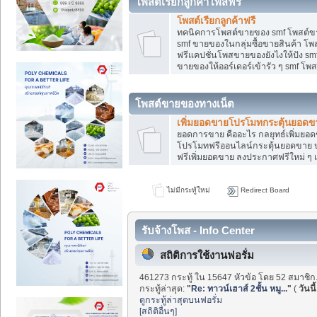
โพสต์เรียกลูกค้าโพสฟรี
โพสต์เรียกลูกค้าฟรี
ทคนิคการโพสต์ขายของ smf โพสต์ข
smf ขายของในกลุ่มซื้อขายสินค้า โ
ฟรีแคปชั่นโพสขายของยังไงให้ปัง smf
ขายของให้ออร์เดอร์เข้ารัว ๆ smf โพส
โพสต์ขายของทางเน็ต
เพิ่มยอดขายโปรโมทกระตุ้นยอดข
ยอดการขาย คืออะไร กลยุทธ์เพิ่มย
โปรโมทฟรีออนไลน์กระตุ้นยอดขาย ป
ฟรีเพิ่มยอดขาย ลงประกาศฟรีใหม่ ๆ เ
ไม่มีกระทู้ใหม่
Redirect Board
รับจ้างโพส - Info Center
สถิติการใช้งานฟอรั่ม
461273 กระทู้ ใน 15647 หัวข้อ โดย 52 สมาชิก
กระทู้ล่าสุด:
"
Re: ทาวน์เฮาส์ 2ชั้น หมู...
"
(
วันนี้
ดูกระทู้ล่าสุดบนฟอรั่ม
[สถิติอื่นๆ]