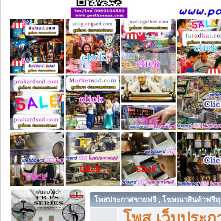
โพสประกาศขายฟรี , โฆษณาสินค้าฟรีทุ
โพส เว็บประกา