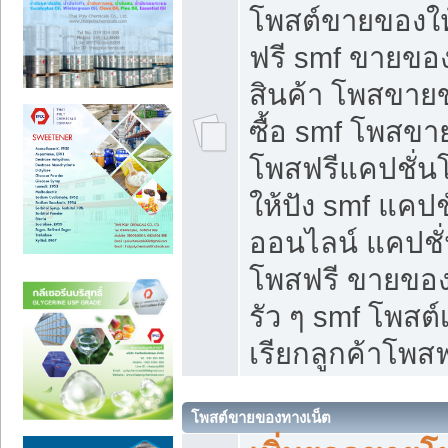
โพสต์ขายของใ
ฟรี smf ขายของ
สินค้า โพสขายข
ซื้อ smf โพสข
โพสฟรีแคปชั่น
ให้ปัง smf แคปช
ออนไลน์ แคปชั่
โพสฟรี ขายของใ
รัว ๆ smf โพสต์
เรียกลูกค้าโพสฟ
โพสต์ขายของทางเน็ต