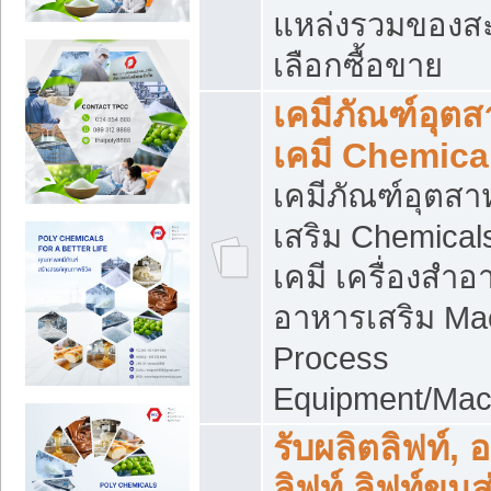
แหล่งรวมของส
เลือกซื้อขาย
เคมีภัณฑ์อุต
เคมี Chemica
เคมีภัณฑ์อุตส
เสริม Chemical
เคมี เครื่องสำอ
อาหารเสริม Ma
Process
Equipment/Mac
รับผลิตลิฟท์, 
ลิฟท์ ลิฟท์ขนส่