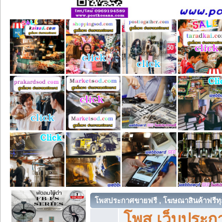
โพสประกาศขายฟรี , โฆษณาสินค้าฟรีทุ
โพส เว็บประกา