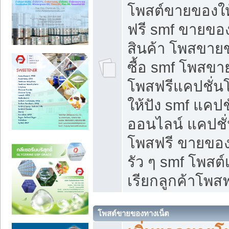
โพสต์ขายของใ
ฟรี smf ขายของ
สินค้า โพสขายข
ซื้อ smf โพสข
โพสฟรีแคปชั่น
ให้ปัง smf แคปช
ออนไลน์ แคปชั่
โพสฟรี ขายของใ
รัว ๆ smf โพสต์
เรียกลูกค้าโพสฟ
โพสต์ขายของทางเน็ต