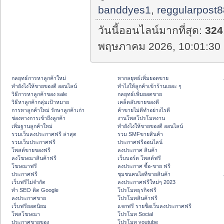
banddyes1
,
reggularpost
วันนี้ออนไลน์มากที่สุด:
324
พฤษภาคม 2026, 10:01:30 
กลยุทธ์การหาลูกค้าใหม่
หากลยุทธ์เพิ่มยอดขาย
ทํายังไงให้ขายของดี ออนไลน์
ทําไงให้ลูกค้าเข้าร้านเยอะ ๆ
วิธีการหาลูกค้าของ sale
กลยุทธ์เพิ่มยอดขาย
วิธีหาลูกค้ากลุ่มเป้าหมาย
เคล็ดลับขายของดี
การหาลูกค้าใหม่ รักษาลูกค้าเก่า
ค้าขายไม่ดีทำอย่างไรดี
ช่องทางการเข้าถึงลูกค้า
งานโพสโปรโมทงาน
เพิ่มฐานลูกค้าใหม่
ทํายังไงให้ขายของดี ออนไลน์
รวมเว็บลงประกาศฟรี ล่าสุด
รวม SMFขายสินค้า
รวมเว็บประกาศฟรี
ประกาศฟรีออนไลน์
โพสต์ขายของฟรี
ลงประกาศ สินค้า
ลงโฆษณาสินค้าฟรี
เว็บบอร์ด โพสต์ฟรี
โฆษณาฟรี
ลงประกาศ ซื้อ-ขาย ฟรี
ประกาศฟรี
ชุมชนคนไอทีขายสินค้า
เว็บฟรีไม่จำกัด
ลงประกาศฟรีใหม่ๆ 2023
ทำ SEO ติด Google
โปรโมทธุรกิจฟรี
ลงประกาศขาย
โปรโมทสินค้าฟรี
เว็บฟรียอดนิยม
แจกฟรี รายชื่อเว็บลงประกาศฟรี
โพสโฆษณา
โปรโมท Social
ประกาศขายของ
โปรโมท youtube