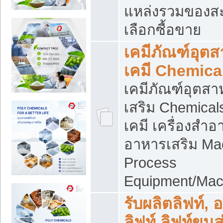
แหล่งรวมของส
เลือกซื้อขาย
เคมีภัณฑ์อุต
เคมี Chemica
เคมีภัณฑ์อุตส
เสริม Chemical
เคมี เครื่องสำอ
อาหารเสริม Ma
Process
Equipment/Mac
รับผลิตลิฟท์, 
ลิฟท์ ลิฟท์ขนส่