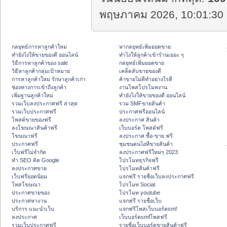
พฤษภาคม 2026, 10:01:30 
กลยุทธ์การหาลูกค้าใหม่
หากลยุทธ์เพิ่มยอดขาย
ทํายังไงให้ขายของดี ออนไลน์
ทําไงให้ลูกค้าเข้าร้านเยอะ ๆ
วิธีการหาลูกค้าของ sale
กลยุทธ์เพิ่มยอดขาย
วิธีหาลูกค้ากลุ่มเป้าหมาย
เคล็ดลับขายของดี
การหาลูกค้าใหม่ รักษาลูกค้าเก่า
ค้าขายไม่ดีทำอย่างไรดี
ช่องทางการเข้าถึงลูกค้า
งานโพสโปรโมทงาน
เพิ่มฐานลูกค้าใหม่
ทํายังไงให้ขายของดี ออนไลน์
รวมเว็บลงประกาศฟรี ล่าสุด
รวม SMFขายสินค้า
รวมเว็บประกาศฟรี
ประกาศฟรีออนไลน์
โพสต์ขายของฟรี
ลงประกาศ สินค้า
ลงโฆษณาสินค้าฟรี
เว็บบอร์ด โพสต์ฟรี
โฆษณาฟรี
ลงประกาศ ซื้อ-ขาย ฟรี
ประกาศฟรี
ชุมชนคนไอทีขายสินค้า
เว็บฟรีไม่จำกัด
ลงประกาศฟรีใหม่ๆ 2023
ทำ SEO ติด Google
โปรโมทธุรกิจฟรี
ลงประกาศขาย
โปรโมทสินค้าฟรี
เว็บฟรียอดนิยม
แจกฟรี รายชื่อเว็บลงประกาศฟรี
โพสโฆษณา
โปรโมท Social
ประกาศขายของ
โปรโมท youtube
ประกาศหางาน
แจกฟรี รายชื่อเว็บ
บริการ แนะนำเว็บ
แจกฟรีโพสเว็บบอร์ดsmf
ลงประกาศ
เว็บบอร์ดsmfโพสฟรี
รวมเว็บประกาศฟรี
รายชื่อเว็บบอร์ดขายสินค้าฟรี