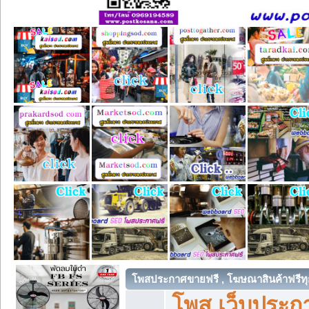
โพสประกาศขายฟรี , โฆษณาสินค้าฟรีทุ
โพส เว็บประกา