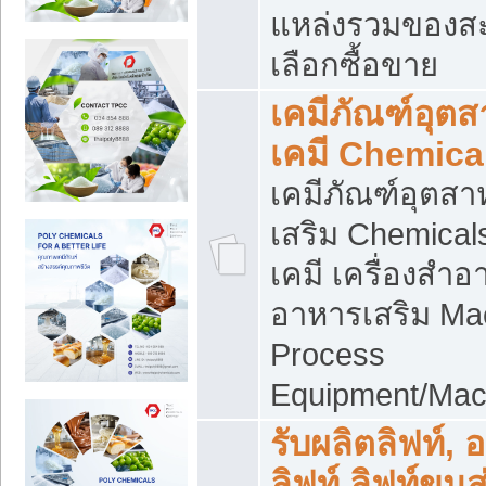
แหล่งรวมของส
เลือกซื้อขาย
เคมีภัณฑ์อุต
เคมี Chemica
เคมีภัณฑ์อุตส
เสริม Chemical
เคมี เครื่องสำอ
อาหารเสริม Ma
Process
Equipment/Mac
รับผลิตลิฟท์, 
ลิฟท์ ลิฟท์ขนส่