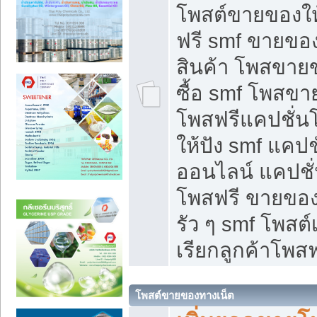
โพสต์ขายของใ
ฟรี smf ขายของ
สินค้า โพสขายข
ซื้อ smf โพสข
โพสฟรีแคปชั่น
ให้ปัง smf แคปช
ออนไลน์ แคปชั่
โพสฟรี ขายของใ
รัว ๆ smf โพสต์
เรียกลูกค้าโพสฟ
โพสต์ขายของทางเน็ต