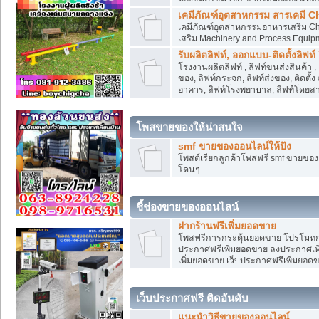
เคมีภัณฑ์อุตสาหกรรม สารเคมี C
เคมีภัณฑ์อุตสาหกรรมอาหารเสริม Che
เสริม Machinery and Process Equip
รับผลิตลิฟท์, ออกแบบ-ติดตั้งลิฟท์
โรงงานผลิตลิฟท์ , ลิฟท์ขนส่งสินค้า 
ของ, ลิฟท์กระจก, ลิฟท์ส่งของ, ติดตั้
อาคาร, ลิฟท์โรงพยาบาล, ลิฟท์โดยสาร
โพสขายของให้น่าสนใจ
smf ขายของออนไลน์ให้ปัง
โพสต์เรียกลูกค้าโพสฟรี smf ขายขอ
โดนๆ
ชี้ช่องขายของออนไลน์
ฝากร้านฟรีเพิ่มยอดขาย
โพสฟรีการกระตุ้นยอดขาย โปรโมทก
ประกาศฟรีเพิ่มยอดขาย ลงประกาศเพิ
เพิ่มยอดขาย เว็บประกาศฟรีเพิ่มยอด
เว็บประกาศฟรี ติดอันดับ
แนะนำวิธีขายของออนไลน์