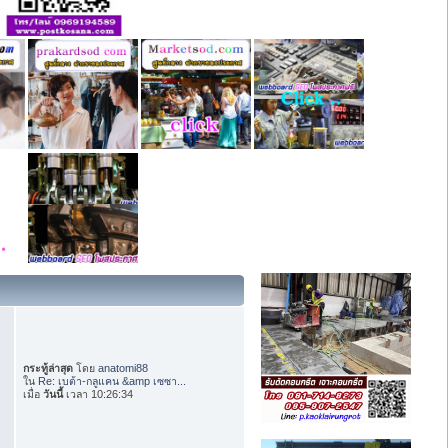
กระทู้ล่าสุด
โดย
anatomi88
ใน
Re: เบต้า-กลูแคน &amp เซซา...
เมื่อ
วันนี้
เวลา 10:26:34