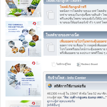
โพสต์เรียกลูกค้าโพสฟรี
โพสต์เรียกลูกค้าฟรี
ทคนิคการโพสต์ขายของ smf โพสต์ข
smf ขายของในกลุ่มซื้อขายสินค้า โ
ฟรีแคปชั่นโพสขายของยังไงให้ปัง smf
ขายของให้ออร์เดอร์เข้ารัว ๆ smf โพส
โพสต์ขายของทางเน็ต
เพิ่มยอดขายโปรโมทกระตุ้นยอดข
ยอดการขาย คืออะไร กลยุทธ์เพิ่มย
โปรโมทฟรีออนไลน์กระตุ้นยอดขาย ป
ฟรีเพิ่มยอดขาย ลงประกาศฟรีใหม่ ๆ เ
ไม่มีกระทู้ใหม่
Redirect Board
รับจ้างโพส - Info Center
สถิติการใช้งานฟอรั่ม
461300 กระทู้ ใน 15647 หัวข้อ โดย 52 สมาชิก
กระทู้ล่าสุด:
"
Re: เบต้า-กลูแคน &amp เซซา...
"
ดูกระทู้ล่าสุดบนฟอรั่ม
[สถิติอื่นๆ]