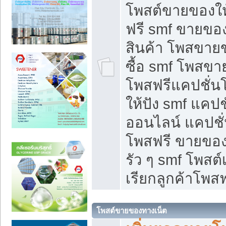
โพสต์ขายของใ
ฟรี smf ขายของ
สินค้า โพสขายข
ซื้อ smf โพสข
โพสฟรีแคปชั่น
ให้ปัง smf แคปช
ออนไลน์ แคปชั่
โพสฟรี ขายของใ
รัว ๆ smf โพสต์
เรียกลูกค้าโพสฟ
โพสต์ขายของทางเน็ต