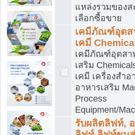
แหล่งรวมของส
เลือกซื้อขาย
เคมีภัณฑ์อุต
เคมี Chemica
เคมีภัณฑ์อุตส
เสริม Chemical
เคมี เครื่องสำอ
อาหารเสริม Ma
Process
Equipment/Mac
รับผลิตลิฟท์, 
ลิฟท์ ลิฟท์ขนส่