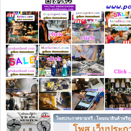
โพสประกาศขายฟรี , โฆษณาสินค้าฟรีทุ
โพส เว็บประกา