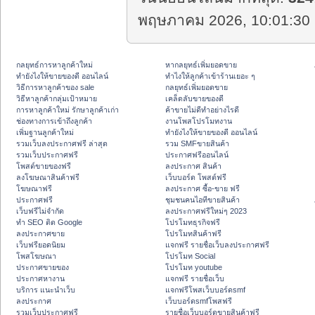
พฤษภาคม 2026, 10:01:30 
กลยุทธ์การหาลูกค้าใหม่
หากลยุทธ์เพิ่มยอดขาย
ทํายังไงให้ขายของดี ออนไลน์
ทําไงให้ลูกค้าเข้าร้านเยอะ ๆ
วิธีการหาลูกค้าของ sale
กลยุทธ์เพิ่มยอดขาย
วิธีหาลูกค้ากลุ่มเป้าหมาย
เคล็ดลับขายของดี
การหาลูกค้าใหม่ รักษาลูกค้าเก่า
ค้าขายไม่ดีทำอย่างไรดี
ช่องทางการเข้าถึงลูกค้า
งานโพสโปรโมทงาน
เพิ่มฐานลูกค้าใหม่
ทํายังไงให้ขายของดี ออนไลน์
รวมเว็บลงประกาศฟรี ล่าสุด
รวม SMFขายสินค้า
รวมเว็บประกาศฟรี
ประกาศฟรีออนไลน์
โพสต์ขายของฟรี
ลงประกาศ สินค้า
ลงโฆษณาสินค้าฟรี
เว็บบอร์ด โพสต์ฟรี
โฆษณาฟรี
ลงประกาศ ซื้อ-ขาย ฟรี
ประกาศฟรี
ชุมชนคนไอทีขายสินค้า
เว็บฟรีไม่จำกัด
ลงประกาศฟรีใหม่ๆ 2023
ทำ SEO ติด Google
โปรโมทธุรกิจฟรี
ลงประกาศขาย
โปรโมทสินค้าฟรี
เว็บฟรียอดนิยม
แจกฟรี รายชื่อเว็บลงประกาศฟรี
โพสโฆษณา
โปรโมท Social
ประกาศขายของ
โปรโมท youtube
ประกาศหางาน
แจกฟรี รายชื่อเว็บ
บริการ แนะนำเว็บ
แจกฟรีโพสเว็บบอร์ดsmf
ลงประกาศ
เว็บบอร์ดsmfโพสฟรี
รวมเว็บประกาศฟรี
รายชื่อเว็บบอร์ดขายสินค้าฟรี