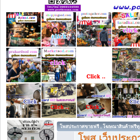
โพสประกาศขายฟรี , โฆษณาสินค้าฟรีทุ
โพส เว็บประกา