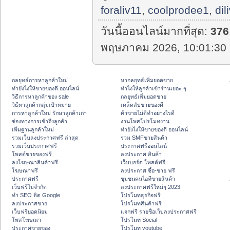
foraliv11
,
coolprodee1
,
dil
วันนี้ออนไลน์มากที่สุด:
376
พฤษภาคม 2026, 10:01:30 
กลยุทธ์การหาลูกค้าใหม่
หากลยุทธ์เพิ่มยอดขาย
ทํายังไงให้ขายของดี ออนไลน์
ทําไงให้ลูกค้าเข้าร้านเยอะ ๆ
วิธีการหาลูกค้าของ sale
กลยุทธ์เพิ่มยอดขาย
วิธีหาลูกค้ากลุ่มเป้าหมาย
เคล็ดลับขายของดี
การหาลูกค้าใหม่ รักษาลูกค้าเก่า
ค้าขายไม่ดีทำอย่างไรดี
ช่องทางการเข้าถึงลูกค้า
งานโพสโปรโมทงาน
เพิ่มฐานลูกค้าใหม่
ทํายังไงให้ขายของดี ออนไลน์
รวมเว็บลงประกาศฟรี ล่าสุด
รวม SMFขายสินค้า
รวมเว็บประกาศฟรี
ประกาศฟรีออนไลน์
โพสต์ขายของฟรี
ลงประกาศ สินค้า
ลงโฆษณาสินค้าฟรี
เว็บบอร์ด โพสต์ฟรี
โฆษณาฟรี
ลงประกาศ ซื้อ-ขาย ฟรี
ประกาศฟรี
ชุมชนคนไอทีขายสินค้า
เว็บฟรีไม่จำกัด
ลงประกาศฟรีใหม่ๆ 2023
ทำ SEO ติด Google
โปรโมทธุรกิจฟรี
ลงประกาศขาย
โปรโมทสินค้าฟรี
เว็บฟรียอดนิยม
แจกฟรี รายชื่อเว็บลงประกาศฟรี
โพสโฆษณา
โปรโมท Social
ประกาศขายของ
โปรโมท youtube