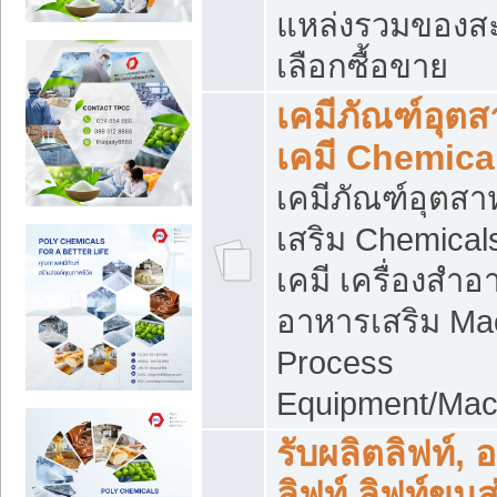
แหล่งรวมของส
เลือกซื้อขาย
เคมีภัณฑ์อุต
เคมี Chemica
เคมีภัณฑ์อุตส
เสริม Chemical
เคมี เครื่องสำอ
อาหารเสริม Ma
Process
Equipment/Mac
รับผลิตลิฟท์, 
ลิฟท์ ลิฟท์ขนส่