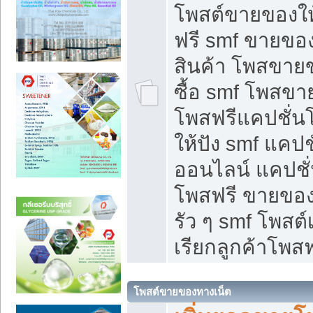
โพสต์ขายของใ
ฟรี smf ขายของ
สินค้า โพสขายข
ซื้อ smf โพสข
โพสฟรีแคปชั่น
ให้ปัง smf แคปช
ออนไลน์ แคปชั่
โพสฟรี ขายของใ
รัว ๆ smf โพสต์
เรียกลูกค้าโพสฟ
โพสต์ขายของทางเน็ต