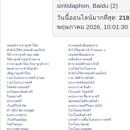
siritidaphon
, Baidu (2)
วันนี้ออนไลน์มากที่สุด:
218
พฤษภาคม 2026, 10:01:30 
กลยุทธ์การหาลูกค้าใหม่
หากลยุทธ์เพิ่มยอดขาย
ทํายังไงให้ขายของดี ออนไลน์
ทําไงให้ลูกค้าเข้าร้านเยอะ ๆ
วิธีการหาลูกค้าของ sale
กลยุทธ์เพิ่มยอดขาย
วิธีหาลูกค้ากลุ่มเป้าหมาย
เคล็ดลับขายของดี
การหาลูกค้าใหม่ รักษาลูกค้าเก่า
ค้าขายไม่ดีทำอย่างไรดี
ช่องทางการเข้าถึงลูกค้า
งานโพสโปรโมทงาน
เพิ่มฐานลูกค้าใหม่
ทํายังไงให้ขายของดี ออนไลน์
รวมเว็บลงประกาศฟรี ล่าสุด
รวม SMFขายสินค้า
รวมเว็บประกาศฟรี
ประกาศฟรีออนไลน์
โพสต์ขายของฟรี
ลงประกาศ สินค้า
ลงโฆษณาสินค้าฟรี
เว็บบอร์ด โพสต์ฟรี
โฆษณาฟรี
ลงประกาศ ซื้อ-ขาย ฟรี
ประกาศฟรี
ชุมชนคนไอทีขายสินค้า
เว็บฟรีไม่จำกัด
ลงประกาศฟรีใหม่ๆ 2023
ทำ SEO ติด Google
โปรโมทธุรกิจฟรี
ลงประกาศขาย
โปรโมทสินค้าฟรี
เว็บฟรียอดนิยม
แจกฟรี รายชื่อเว็บลงประกาศฟรี
โพสโฆษณา
โปรโมท Social
ประกาศขายของ
โปรโมท youtube