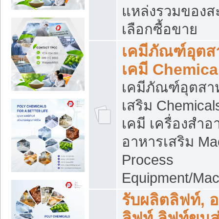
แหล่งรวมของส
เลือกซื้อขาย
เคมีภัณฑ์อุต
เคมี Chemica
เคมีภัณฑ์อุตส
เสริม Chemical
เคมี เครื่องสำอ
อาหารเสริม Ma
Process
Equipment/Mac
รับผลิตลิฟท์, 
ลิฟท์ ลิฟท์ขนส่