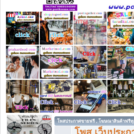
โพสประกาศขายฟรี , โฆษณาสินค้าฟรีทุ
โพส เว็บประกา