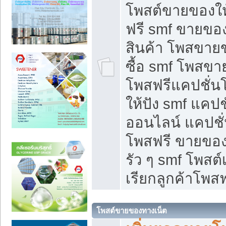
โพสต์ขายของใ
ฟรี smf ขายของ
สินค้า โพสขายข
ซื้อ smf โพสข
โพสฟรีแคปชั่น
ให้ปัง smf แคปช
ออนไลน์ แคปชั่
โพสฟรี ขายของใ
รัว ๆ smf โพสต์
เรียกลูกค้าโพสฟ
โพสต์ขายของทางเน็ต