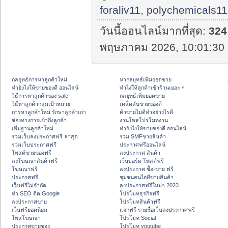
foraliv11
,
polychemicals11
วันนี้ออนไลน์มากที่สุด:
324
พฤษภาคม 2026, 10:01:30 
กลยุทธ์การหาลูกค้าใหม่
หากลยุทธ์เพิ่มยอดขาย
ทํายังไงให้ขายของดี ออนไลน์
ทําไงให้ลูกค้าเข้าร้านเยอะ ๆ
วิธีการหาลูกค้าของ sale
กลยุทธ์เพิ่มยอดขาย
วิธีหาลูกค้ากลุ่มเป้าหมาย
เคล็ดลับขายของดี
การหาลูกค้าใหม่ รักษาลูกค้าเก่า
ค้าขายไม่ดีทำอย่างไรดี
ช่องทางการเข้าถึงลูกค้า
งานโพสโปรโมทงาน
เพิ่มฐานลูกค้าใหม่
ทํายังไงให้ขายของดี ออนไลน์
รวมเว็บลงประกาศฟรี ล่าสุด
รวม SMFขายสินค้า
รวมเว็บประกาศฟรี
ประกาศฟรีออนไลน์
โพสต์ขายของฟรี
ลงประกาศ สินค้า
ลงโฆษณาสินค้าฟรี
เว็บบอร์ด โพสต์ฟรี
โฆษณาฟรี
ลงประกาศ ซื้อ-ขาย ฟรี
ประกาศฟรี
ชุมชนคนไอทีขายสินค้า
เว็บฟรีไม่จำกัด
ลงประกาศฟรีใหม่ๆ 2023
ทำ SEO ติด Google
โปรโมทธุรกิจฟรี
ลงประกาศขาย
โปรโมทสินค้าฟรี
เว็บฟรียอดนิยม
แจกฟรี รายชื่อเว็บลงประกาศฟรี
โพสโฆษณา
โปรโมท Social
ประกาศขายของ
โปรโมท youtube