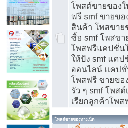
โพสต์ขายของใ
ฟรี smf ขายของ
สินค้า โพสขายข
ซื้อ smf โพสข
โพสฟรีแคปชั่น
ให้ปัง smf แคปช
ออนไลน์ แคปชั่
โพสฟรี ขายของใ
รัว ๆ smf โพสต์
เรียกลูกค้าโพสฟ
โพสต์ขายของทางเน็ต