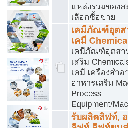
แหล่งรวมของส
เลือกซื้อขาย
เคมีภัณฑ์อุต
เคมี Chemica
เคมีภัณฑ์อุตส
เสริม Chemical
เคมี เครื่องสำอ
อาหารเสริม Ma
Process
Equipment/Mac
รับผลิตลิฟท์, 
ลิฟท์ ลิฟท์ขนส่