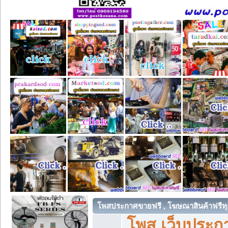
โพสประกาศขายฟรี , โฆษณาสินค้าฟรีทุ
โพส เว็บประกา