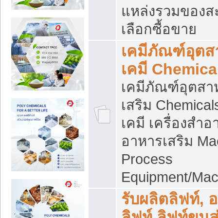
แหล่งรวมของส
เลือกซื้อขาย
เคมีภัณฑ์อุต
เคมี Chemica
เคมีภัณฑ์อุตส
เสริม Chemical
เคมี เครื่องสำอ
อาหารเสริม Ma
Process
Equipment/Mac
รับผลิตลิฟท์, 
ลิฟท์ ลิฟท์ขนส่