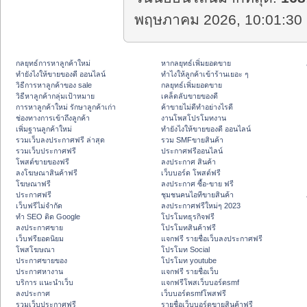
พฤษภาคม 2026, 10:01:30 
กลยุทธ์การหาลูกค้าใหม่
หากลยุทธ์เพิ่มยอดขาย
ทํายังไงให้ขายของดี ออนไลน์
ทําไงให้ลูกค้าเข้าร้านเยอะ ๆ
วิธีการหาลูกค้าของ sale
กลยุทธ์เพิ่มยอดขาย
วิธีหาลูกค้ากลุ่มเป้าหมาย
เคล็ดลับขายของดี
การหาลูกค้าใหม่ รักษาลูกค้าเก่า
ค้าขายไม่ดีทำอย่างไรดี
ช่องทางการเข้าถึงลูกค้า
งานโพสโปรโมทงาน
เพิ่มฐานลูกค้าใหม่
ทํายังไงให้ขายของดี ออนไลน์
รวมเว็บลงประกาศฟรี ล่าสุด
รวม SMFขายสินค้า
รวมเว็บประกาศฟรี
ประกาศฟรีออนไลน์
โพสต์ขายของฟรี
ลงประกาศ สินค้า
ลงโฆษณาสินค้าฟรี
เว็บบอร์ด โพสต์ฟรี
โฆษณาฟรี
ลงประกาศ ซื้อ-ขาย ฟรี
ประกาศฟรี
ชุมชนคนไอทีขายสินค้า
เว็บฟรีไม่จำกัด
ลงประกาศฟรีใหม่ๆ 2023
ทำ SEO ติด Google
โปรโมทธุรกิจฟรี
ลงประกาศขาย
โปรโมทสินค้าฟรี
เว็บฟรียอดนิยม
แจกฟรี รายชื่อเว็บลงประกาศฟรี
โพสโฆษณา
โปรโมท Social
ประกาศขายของ
โปรโมท youtube
ประกาศหางาน
แจกฟรี รายชื่อเว็บ
บริการ แนะนำเว็บ
แจกฟรีโพสเว็บบอร์ดsmf
ลงประกาศ
เว็บบอร์ดsmfโพสฟรี
รวมเว็บประกาศฟรี
รายชื่อเว็บบอร์ดขายสินค้าฟรี