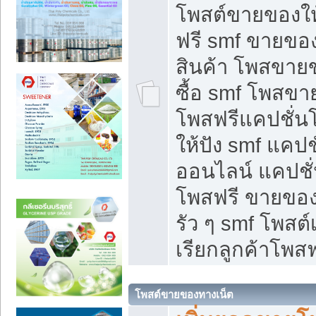
โพสต์ขายของใ
ฟรี smf ขายของ
สินค้า โพสขายข
ซื้อ smf โพสข
โพสฟรีแคปชั่น
ให้ปัง smf แคปช
ออนไลน์ แคปชั่
โพสฟรี ขายของใ
รัว ๆ smf โพสต์
เรียกลูกค้าโพสฟ
โพสต์ขายของทางเน็ต