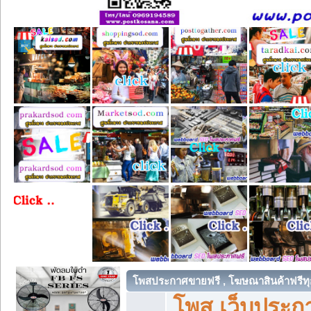
โพสประกาศขายฟรี , โฆษณาสินค้าฟรีทุ
โพส เว็บประกา