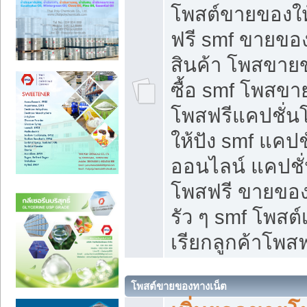
โพสต์ขายของใ
ฟรี smf ขายของ
สินค้า โพสขายข
ซื้อ smf โพสข
โพสฟรีแคปชั่น
ให้ปัง smf แคปช
ออนไลน์ แคปชั่
โพสฟรี ขายของใ
รัว ๆ smf โพสต์
เรียกลูกค้าโพสฟ
โพสต์ขายของทางเน็ต