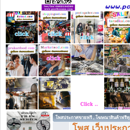
โพสประกาศขายฟรี , โฆษณาสินค้าฟรีทุ
โพส เว็บประกา