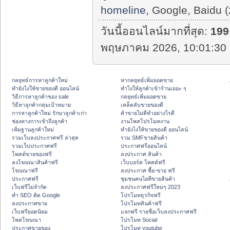
homeline
, Google, Baidu (
วันนี้ออนไลน์มากที่สุด:
199
พฤษภาคม 2026, 10:01:30 
กลยุทธ์การหาลูกค้าใหม่
หากลยุทธ์เพิ่มยอดขาย
ทํายังไงให้ขายของดี ออนไลน์
ทําไงให้ลูกค้าเข้าร้านเยอะ ๆ
วิธีการหาลูกค้าของ sale
กลยุทธ์เพิ่มยอดขาย
วิธีหาลูกค้ากลุ่มเป้าหมาย
เคล็ดลับขายของดี
การหาลูกค้าใหม่ รักษาลูกค้าเก่า
ค้าขายไม่ดีทำอย่างไรดี
ช่องทางการเข้าถึงลูกค้า
งานโพสโปรโมทงาน
เพิ่มฐานลูกค้าใหม่
ทํายังไงให้ขายของดี ออนไลน์
รวมเว็บลงประกาศฟรี ล่าสุด
รวม SMFขายสินค้า
รวมเว็บประกาศฟรี
ประกาศฟรีออนไลน์
โพสต์ขายของฟรี
ลงประกาศ สินค้า
ลงโฆษณาสินค้าฟรี
เว็บบอร์ด โพสต์ฟรี
โฆษณาฟรี
ลงประกาศ ซื้อ-ขาย ฟรี
ประกาศฟรี
ชุมชนคนไอทีขายสินค้า
เว็บฟรีไม่จำกัด
ลงประกาศฟรีใหม่ๆ 2023
ทำ SEO ติด Google
โปรโมทธุรกิจฟรี
ลงประกาศขาย
โปรโมทสินค้าฟรี
เว็บฟรียอดนิยม
แจกฟรี รายชื่อเว็บลงประกาศฟรี
โพสโฆษณา
โปรโมท Social
ประกาศขายของ
โปรโมท youtube