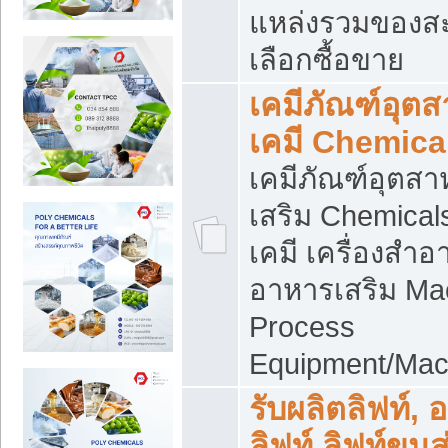
แหล่งรวมของส
เลือกซื้อขาย
เคมีภัณฑ์อุต
เคมี Chemica
เคมีภัณฑ์อุตส
เสริม Chemical
เคมี เครื่องสำอ
อาหารเสริม Ma
Process
Equipment/Mac
รับผลิตลิฟท์, 
ลิฟท์ ลิฟท์ขนส่