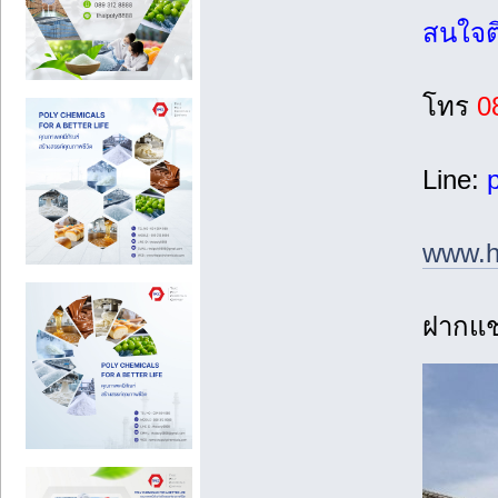
สนใจติ
โทร
08
Line:
p
www.h
ฝากแชร