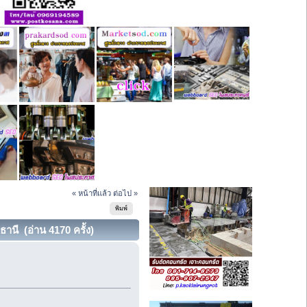
« หน้าที่แล้ว
ต่อไป »
พิมพ์
มธานี (อ่าน 4170 ครั้ง)