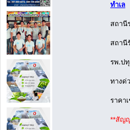
ทำเล
ใ
สถานีร
สถานีร
รพ.ปทุ
ทางด่
ราคาเ
**สัญญ