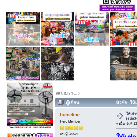
หน้า: [
1
]
2
3
...
6
ผู้เขียน
หัวข้อ: ให้
ให้เช่า
homeline
(รหัส2
Hero Member
«
เมื่อ:
วันที่ 1
กระทู้: 45521