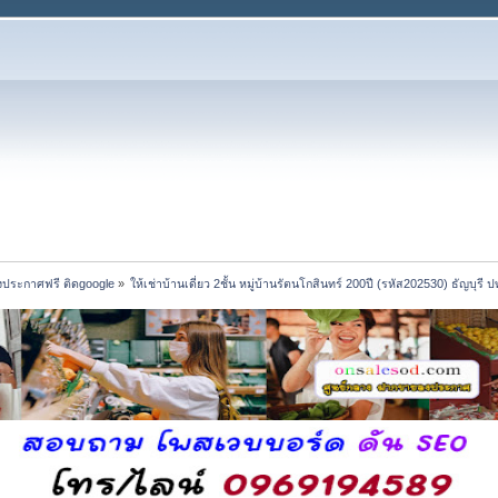
งประกาศฟรี ติดgoogle
»
ให้เช่าบ้านเดี่ยว 2ชั้น หมู่บ้านรัตนโกสินทร์ 200ปี (รหัส202530) ธัญบุรี ป