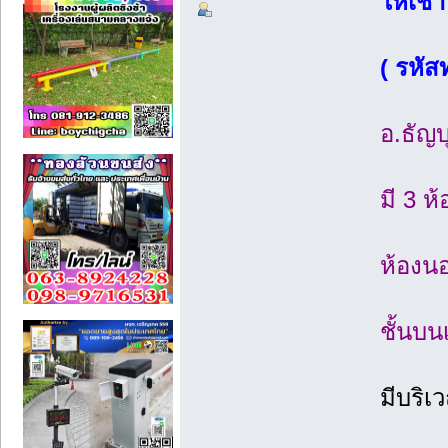
ให้เช่า
( รหัส
อ.ธัญบ
มี 3 ห
ห้องนอ
ชั้นบน
มีบริเ