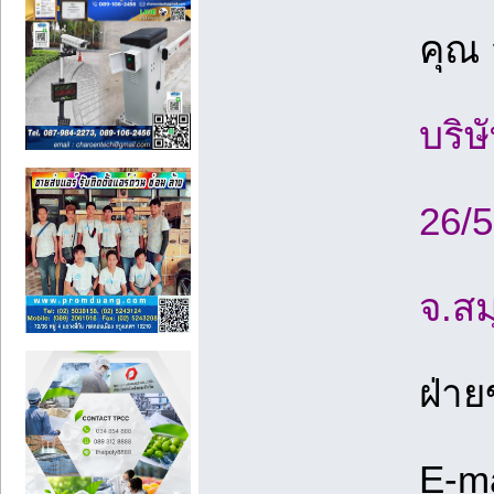
คุณ
บริษ
26/5
จ.ส
ฝ่า
E-ma