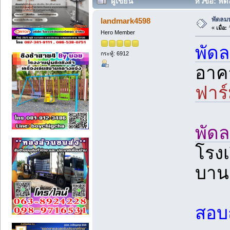
ผู้เขียน
หัวข้อ: พั
พัดลมฟ
landmark4598
«
เมื่อ:
ว
Hero Member
พัด
กระทู้: 6912
อาคา
ฟาร
พัด
โรงเ
บานเ
สอบถ