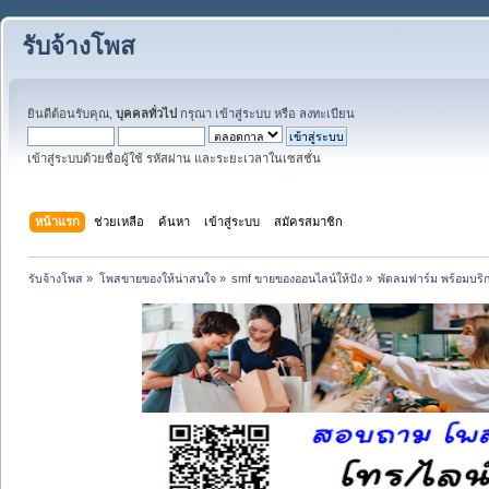
รับจ้างโพส
ยินดีต้อนรับคุณ,
บุคคลทั่วไป
กรุณา
เข้าสู่ระบบ
หรือ
ลงทะเบียน
เข้าสู่ระบบด้วยชื่อผู้ใช้ รหัสผ่าน และระยะเวลาในเซสชั่น
หน้าแรก
ช่วยเหลือ
ค้นหา
เข้าสู่ระบบ
สมัครสมาชิก
รับจ้างโพส
»
โพสขายของให้น่าสนใจ
»
smf ขายของออนไลน์ให้ปัง
»
พัดลมฟาร์ม พร้อมบริกา