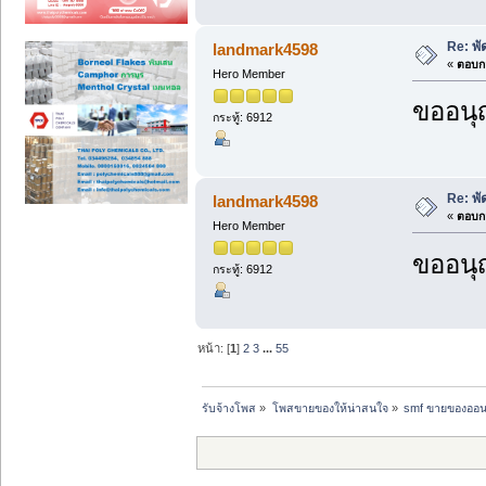
Re: พั
landmark4598
«
ตอบกล
Hero Member
ขออนุ
กระทู้: 6912
Re: พั
landmark4598
«
ตอบกล
Hero Member
ขออนุ
กระทู้: 6912
หน้า: [
1
]
2
3
...
55
รับจ้างโพส
»
โพสขายของให้น่าสนใจ
»
smf ขายของออนไ