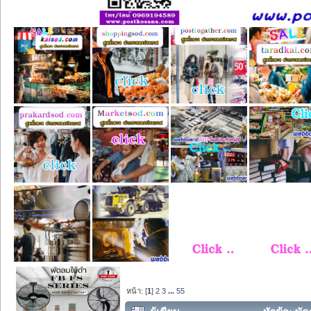
หน้า: [
1
]
2
3
...
55