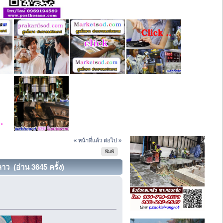
« หน้าที่แล้ว
ต่อไป »
พิมพ์
าว (อ่าน 3645 ครั้ง)