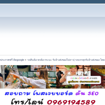
งประกาศฟรี ติดgoogle
»
รถสิบล้อ-หกล้อ-กระบะ รับจ้างส่งของไปลาว| รถบรรทุกรับจ้างส่งของ ไท