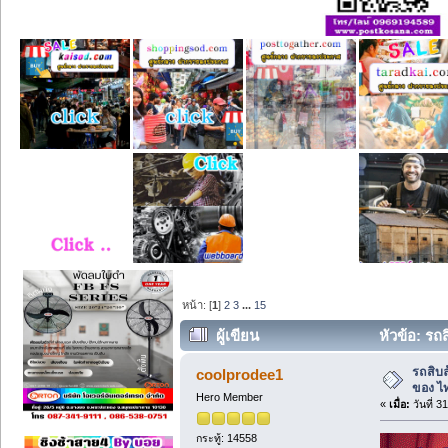
หน้า: [
1
]
2
3
...
15
ผู้เขียน
หัวข้อ: รถ
รถสิบล
coolprodee1
ของ ไ
Hero Member
«
เมื่อ:
วันที่ 3
กระทู้: 14558