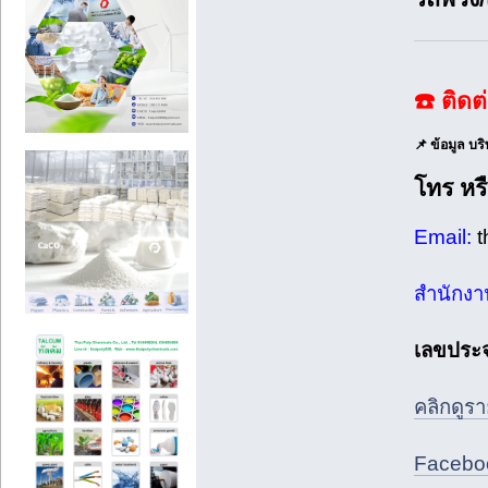
☎️ ติดต
📌 ข้อมูล บร
โทร หร
Email:
สำนักงานต
เลขประจำ
คลิกดูรา
Faceboo