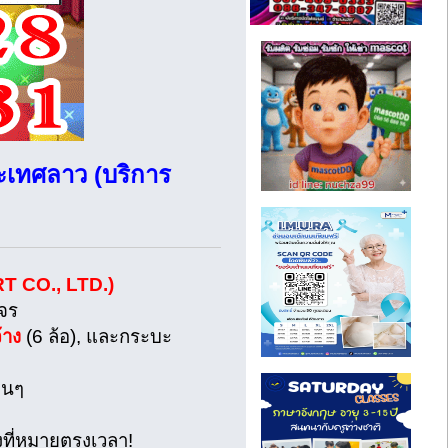
ระเทศลาว (บริการ
T CO., LTD.)
งจร
้าง
(6 ล้อ), และกระบะ
่นๆ
ึงที่หมายตรงเวลา!