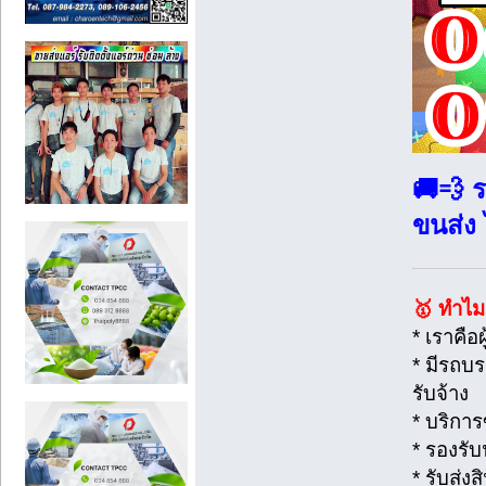
🚚💨 ร
ขนส่ง
🥇 ทำไ
* เราคือ
* มีรถบ
รับจ้าง
* บริกา
* รองรับ
* รับส่ง