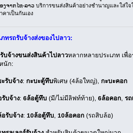
ເຄື່ອງຈາກໄທ-ລາວ บริการขนส่งสินค้าอย่างชำนาญและใส่ใจใ
ราคาเป็นกันเอง
เภทรถรับจ้างส่งของไปลาว:
รับจ้างขนส่งสินค้าไปลาว
หลากหลายประเภท เพื่อ
หนัก:
ะรับจ้าง
:
กะบะตู้ทึบ
พิเศษ (4ล้อใหญ่),
กะบะคอก
อรับจ้าง
:
6ล้อตู้ทึบ
(มี/ไม่มีลิฟท์ท้าย),
6ล้อคอก
,
รถเ
้อรับจ้าง
:
10ล้อตู้ทึบ
,
10ล้อคอก
(รถสิบล้อ)
เทรลเลอร์รับจ้าง
สำหรับสินค้าขนาดใหญ่มาก