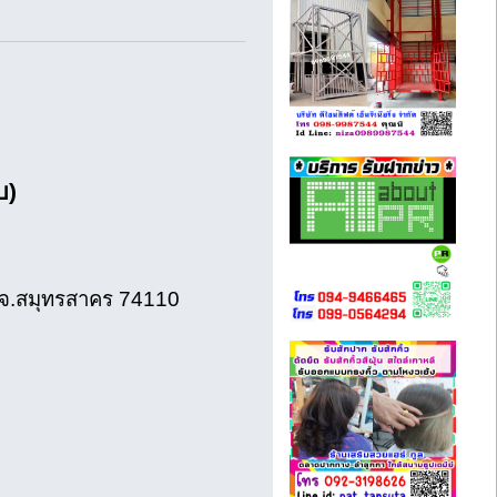
บ)
 จ.สมุทรสาคร 74110