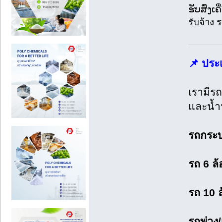
ຮັບສົ່ງ
รับจ้าง 
📌 ประ
เรามีรถ
และน้ำ
รถกระบ
รถ 6 ล้
รถ 10 ล
รถพ่วง/