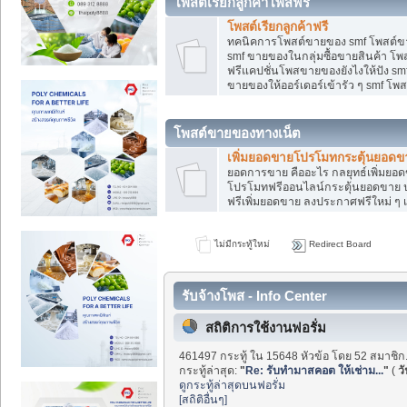
โพสต์เรียกลูกค้าโพสฟรี
โพสต์เรียกลูกค้าฟรี
ทคนิคการโพสต์ขายของ smf โพสต์ข
smf ขายของในกลุ่มซื้อขายสินค้า โ
ฟรีแคปชั่นโพสขายของยังไงให้ปัง smf
ขายของให้ออร์เดอร์เข้ารัว ๆ smf โพส
โพสต์ขายของทางเน็ต
เพิ่มยอดขายโปรโมทกระตุ้นยอดข
ยอดการขาย คืออะไร กลยุทธ์เพิ่มย
โปรโมทฟรีออนไลน์กระตุ้นยอดขาย ป
ฟรีเพิ่มยอดขาย ลงประกาศฟรีใหม่ ๆ เ
ไม่มีกระทู้ใหม่
Redirect Board
รับจ้างโพส - Info Center
สถิติการใช้งานฟอรั่ม
461497 กระทู้ ใน 15648 หัวข้อ โดย 52 สมาชิก
กระทู้ล่าสุด:
"
Re: รับทำมาสคอต ให้เช่าม...
"
(
วั
ดูกระทู้ล่าสุดบนฟอรั่ม
[สถิติอื่นๆ]