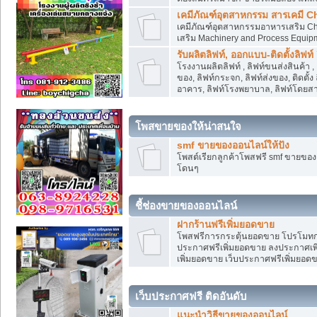
เคมีภัณฑ์อุตสาหกรรม สารเคมี C
เคมีภัณฑ์อุตสาหกรรมอาหารเสริม Che
เสริม Machinery and Process Equip
รับผลิตลิฟท์, ออกแบบ-ติดตั้งลิฟท์
โรงงานผลิตลิฟท์ , ลิฟท์ขนส่งสินค้า 
ของ, ลิฟท์กระจก, ลิฟท์ส่งของ, ติดตั้
อาคาร, ลิฟท์โรงพยาบาล, ลิฟท์โดยสาร
โพสขายของให้น่าสนใจ
smf ขายของออนไลน์ให้ปัง
โพสต์เรียกลูกค้าโพสฟรี smf ขายขอ
โดนๆ
ชี้ช่องขายของออนไลน์
ฝากร้านฟรีเพิ่มยอดขาย
โพสฟรีการกระตุ้นยอดขาย โปรโมทก
ประกาศฟรีเพิ่มยอดขาย ลงประกาศเพิ
เพิ่มยอดขาย เว็บประกาศฟรีเพิ่มยอด
เว็บประกาศฟรี ติดอันดับ
แนะนำวิธีขายของออนไลน์