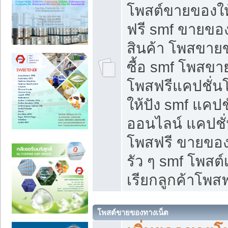
โพสต์ขายของใ
ฟรี smf ขายของ
สินค้า โพสขายข
ซื้อ smf โพสข
โพสฟรีแคปชั่น
ให้ปัง smf แคปช
ออนไลน์ แคปชั่
โพสฟรี ขายของใ
รัว ๆ smf โพสต์
เรียกลูกค้าโพสฟ
โพสต์ขายของทางเน็ต