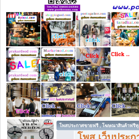
โพสประกาศขายฟรี , โฆษณาสินค้าฟรีทุ
โพส เว็บประกา