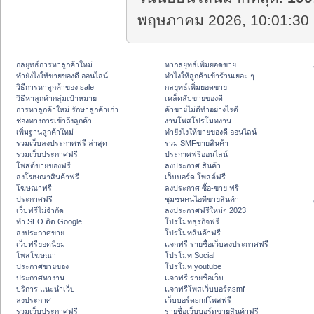
พฤษภาคม 2026, 10:01:30 
กลยุทธ์การหาลูกค้าใหม่
หากลยุทธ์เพิ่มยอดขาย
ทํายังไงให้ขายของดี ออนไลน์
ทําไงให้ลูกค้าเข้าร้านเยอะ ๆ
วิธีการหาลูกค้าของ sale
กลยุทธ์เพิ่มยอดขาย
วิธีหาลูกค้ากลุ่มเป้าหมาย
เคล็ดลับขายของดี
การหาลูกค้าใหม่ รักษาลูกค้าเก่า
ค้าขายไม่ดีทำอย่างไรดี
ช่องทางการเข้าถึงลูกค้า
งานโพสโปรโมทงาน
เพิ่มฐานลูกค้าใหม่
ทํายังไงให้ขายของดี ออนไลน์
รวมเว็บลงประกาศฟรี ล่าสุด
รวม SMFขายสินค้า
รวมเว็บประกาศฟรี
ประกาศฟรีออนไลน์
โพสต์ขายของฟรี
ลงประกาศ สินค้า
ลงโฆษณาสินค้าฟรี
เว็บบอร์ด โพสต์ฟรี
โฆษณาฟรี
ลงประกาศ ซื้อ-ขาย ฟรี
ประกาศฟรี
ชุมชนคนไอทีขายสินค้า
เว็บฟรีไม่จำกัด
ลงประกาศฟรีใหม่ๆ 2023
ทำ SEO ติด Google
โปรโมทธุรกิจฟรี
ลงประกาศขาย
โปรโมทสินค้าฟรี
เว็บฟรียอดนิยม
แจกฟรี รายชื่อเว็บลงประกาศฟรี
โพสโฆษณา
โปรโมท Social
ประกาศขายของ
โปรโมท youtube
ประกาศหางาน
แจกฟรี รายชื่อเว็บ
บริการ แนะนำเว็บ
แจกฟรีโพสเว็บบอร์ดsmf
ลงประกาศ
เว็บบอร์ดsmfโพสฟรี
รวมเว็บประกาศฟรี
รายชื่อเว็บบอร์ดขายสินค้าฟรี