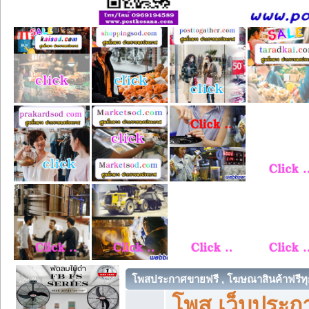
โพสประกาศขายฟรี , โฆษณาสินค้าฟรีทุ
โพส เว็บประกา