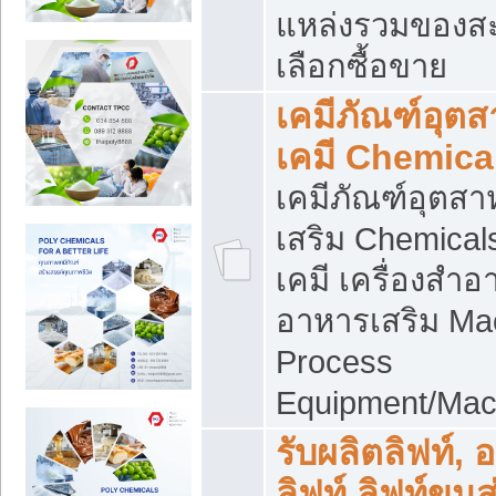
แหล่งรวมของส
เลือกซื้อขาย
เคมีภัณฑ์อุต
เคมี Chemica
เคมีภัณฑ์อุตส
เสริม Chemical
เคมี เครื่องสำอ
อาหารเสริม Ma
Process
Equipment/Mac
รับผลิตลิฟท์, 
ลิฟท์ ลิฟท์ขนส่