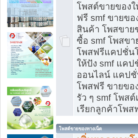
โพสต์ขายของใ
ฟรี smf ขายของ
สินค้า โพสขายข
ซื้อ smf โพสข
โพสฟรีแคปชั่น
ให้ปัง smf แคปช
ออนไลน์ แคปชั่
โพสฟรี ขายของใ
รัว ๆ smf โพสต์
เรียกลูกค้าโพสฟ
โพสต์ขายของทางเน็ต