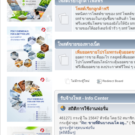
โพสต์เรียกลูกค้าโพสฟรี
โพสต์เรียกลูกค้าฟรี
ทคนิคการโพสต์ขายของ smf โพสต์ข
smf ขายของในกลุ่มซื้อขายสินค้า โ
ฟรีแคปชั่นโพสขายของยังไงให้ปัง smf
ขายของให้ออร์เดอร์เข้ารัว ๆ smf โพส
โพสต์ขายของทางเน็ต
เพิ่มยอดขายโปรโมทกระตุ้นยอดข
ยอดการขาย คืออะไร กลยุทธ์เพิ่มย
โปรโมทฟรีออนไลน์กระตุ้นยอดขาย ป
ฟรีเพิ่มยอดขาย ลงประกาศฟรีใหม่ ๆ เ
ไม่มีกระทู้ใหม่
Redirect Board
รับจ้างโพส - Info Center
สถิติการใช้งานฟอรั่ม
461271 กระทู้ ใน 15647 หัวข้อ โดย 52 สมาชิก
กระทู้ล่าสุด:
"
Re: ขายที่ดินบางนมโค อยุ...
"
(
วั
ดูกระทู้ล่าสุดบนฟอรั่ม
[สถิติอื่นๆ]