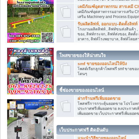
เคมีภัณฑ์อุตสาหกรรม สารเคมี C
เคมีภัณฑ์อุตสาหกรรมอาหารเสริม Che
เสริม Machinery and Process Equip
รับผลิตลิฟท์, ออกแบบ-ติดตั้งลิฟท์
โรงงานผลิตลิฟท์ , ลิฟท์ขนส่งสินค้า 
ของ, ลิฟท์กระจก, ลิฟท์ส่งของ, ติดตั้
อาคาร, ลิฟท์โรงพยาบาล, ลิฟท์โดยสาร
โพสขายของให้น่าสนใจ
smf ขายของออนไลน์ให้ปัง
โพสต์เรียกลูกค้าโพสฟรี smf ขายขอ
โดนๆ
ชี้ช่องขายของออนไลน์
ฝากร้านฟรีเพิ่มยอดขาย
โพสฟรีการกระตุ้นยอดขาย โปรโมทก
ประกาศฟรีเพิ่มยอดขาย ลงประกาศเพิ
เพิ่มยอดขาย เว็บประกาศฟรีเพิ่มยอด
เว็บประกาศฟรี ติดอันดับ
แนะนำวิธีขายของออนไลน์