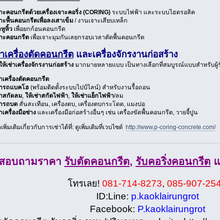
จาะคอนกรีตด้วยเครื่องเจาะคอริ่ง (CORING)
ระบบไฟฟ้า และระบบไฮดรอลิค
าะพื้นคอนกรีตเพื่อลงเสาเข็ม
/ งานเจาะเสียบเหล็ก
หูหิ้ว
เพื่อยกก้อนคอนกรีต
จาะคอนกรีต
เพื่อเจาะมุมกันเลยกรอบเวลาตัดพื้นคอนกรีต
่าเครื่องตัดคอนกรีต
และเครื่องจักรงานก่อสร้าง
ให้เช่าเครื่องจักรงานก่อสร้าง
มากมายหลายแบบ เป็นทางเลือกที่สมบูรณ์แบบสำหรับผู้ร
่าเครื่องตัดคอนกรีต
ช่ารถแบคโฮ
(พร้อมติดตั้งระบบไปป์ไลน์) สำหรับงานรื้อถอน
่าสกัดลม
,
ให้เช่าสกัดไฟฟ้า
,
ให้เช่าแย็กไฟฟ้า
/ลม
ช่ารถบด
สั่นสะเทือน, เครื่องตบ, เครื่องตบกระโดด, แมงปอ
่าเครื่องมือช่าง
และเครื่องมือก่อสร้างอื่นๆ เช่น เครื่องขัดพื้นคอนกรีต, วายจี้ปูน
พิ่มเติมเกี่ยวกับการเช่าได้ที่: ดูเพิ่มเติมที่เวบไซด์
http://www.p-coring-concrete.com/
่อสอบถามราคา
รับตัดคอนกรีต
,
รับคอริ่งคอนกรีต
แ
โทรเลย!
081-714-8273
,
085-907-25
ID:Line:
p.kaoklairungrot
Facebook:
P.kaoklairungrot