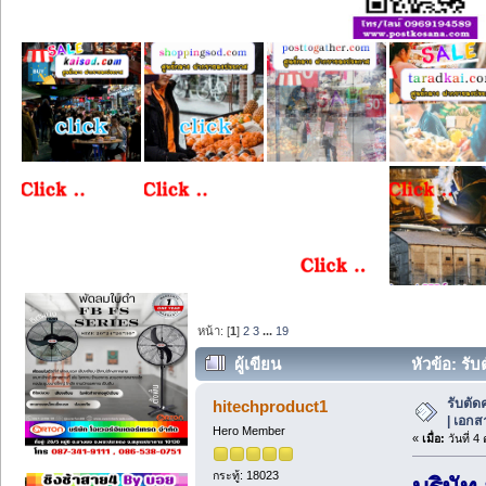
หน้า: [
1
]
2
3
...
19
ผู้เขียน
หัวข้อ: รับ
รับตัด
hitechproduct1
| เอกส
Hero Member
«
เมื่อ:
วันที่ 4
กระทู้: 18023