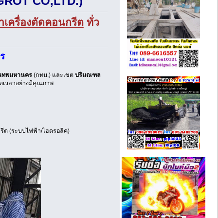
UNGROT CO,LTD.)
่าเครื่องตัดคอนกรีต
ทั่ว
จร
งเทพมหานคร
(กทม.) และเขต
ปริมณฑล
นดเวลาอย่างมีคุณภาพ
กรีต (ระบบไฟฟ้า/ไฮดรอลิค)