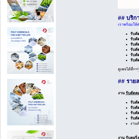
## บริก
เราพร้อมให้
รับต
รับต
รับต
รับต
รับต
รับต
ดูเพจได้ที่>>
## รายล
งาน
รับตัดค
รับตั
รับต
รับตั
รับต
งานต
งาน
รับคอริ