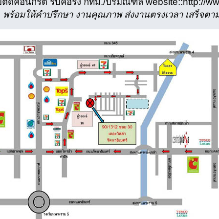
บตัดคอนกรีต รับคอริ่ง กทม./ปริมณฑล website::http://w
พร้อมให้คำปรึกษา งานคุณภาพ ส่งงานตรงเวลา เสร็จตา