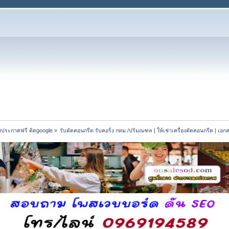
งประกาศฟรี ติดgoogle
»
รับตัดคอนกรีต รับคอริ่ง กทม./ปริมณฑล | ให้เช่าเครื่องตัดคอนกรีต | เอก