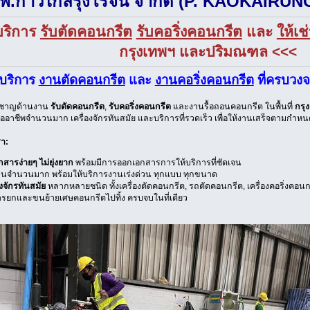
ท พี.ก้าวไกลรุ่งโรจน์ จำกัด (P. KAOKAIR
บริการ
รับตัดคอนกรีต
รับคอริ่งคอนกรีต
และ
ให้เช
กรุงเทพฯ และปริมณฑล <<<
้บริการ
งานตัดคอนกรีต
และ
งานคอริ่งคอนกรีต
ที่ครบวง
่ยวชาญด้านงาน
รับตัดคอนกรีต
,
รับคอริ่งคอนกรีต
และงานรื้อถอนคอนกรีต ในพื้นที่
กรุ
ืออาชีพจำนวนมาก เครื่องจักรทันสมัย และบริการที่รวดเร็ว เพื่อให้งานเสร็จตามกำห
รา:
กสารง่ายๆ ไม่ยุ่งยาก
พร้อมมีการออกเอกสารการให้บริการที่ชัดเจน
านจำนวนมาก พร้อมให้บริการงานเร่งด่วน ทุกแบบ ทุกขนาด
องจักรทันสมัย
หลากหลายชนิด ทั้งเครื่องตัดคอนกรีต, รถตัดคอนกรีต, เครื่องคอริ่งคอน
ารยกและขนย้ายเศษคอนกรีตไปทิ้ง ครบจบในที่เดียว