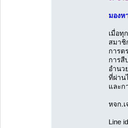
มองหาร
เมื่อท
สมาชิ
การตรว
การสืบ
อำนวย
ที่ผ่า
และการ
หจก.เ
Line i