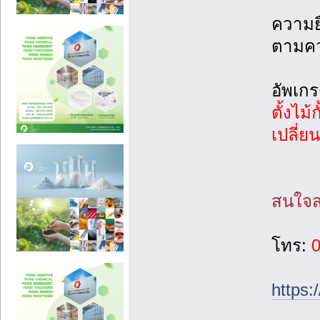
ความย
ตามคว
อัพเกร
ตั้งไม
เปลี่
สนใจส
โทร:
0
https