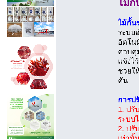
ไม้ก
ไม้กั้
ระบบอ่
อัตโนม
ควบคุ
แจ้งไว
ช่วยให
คัน
การปรั
1. ปรั
ระบบไม
2. ปรั
เท่านั