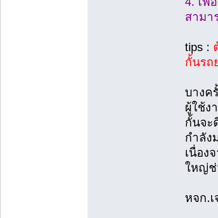
4. เฟื
สามาร
tips :
ต
กั้นรถ
บางคร
ผู้ใช
กั้นจะ
กำลัง
เนื่อง
ใหญ่ช่
หจก.เ