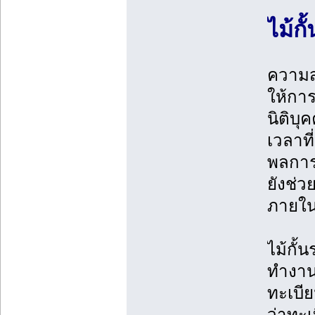
ไม้ก
ความส
ให้การ
นิติบุ
เวลาที
พลการ
ยังช่ว
ภายใ
ไม้กั
ทำงานด
ทะเบีย
ว่าทะเ