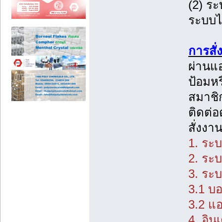
(2) ระ
ระบบไม
การสั
ผ่านแอ
ป้อมห
สมาชิก
ติดต่อ
สั่งงา
1. ระบ
2. ระบ
3. ระบ
3.1 บอ
3.2 แอ
4. อินเ