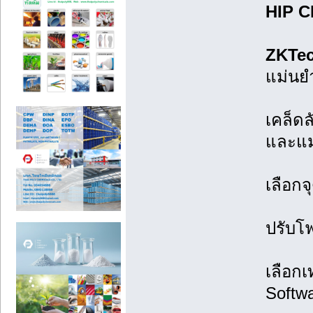
HIP C
ZKTe
แม่นยำ
เคล็ดล
และแม่
เลือกจ
ปรับโฟ
เลือก
Softw