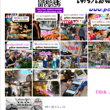
หน้า: [
1
]
2
3
...
11