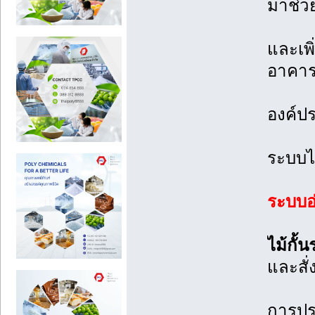
มาช่
และเพิ
อาคาร
องค์ป
ระบบไม
ระบบอ
ไม้กั
และสั่
การปร