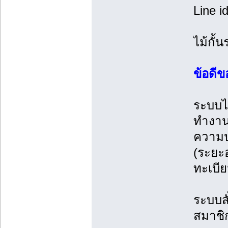
Line i
ไม้กั้
ข้อดีข
ระบบไม
ทำงานท
ความป
(ระยะ
ทะเบีย
ระบบสั
สมาชิก