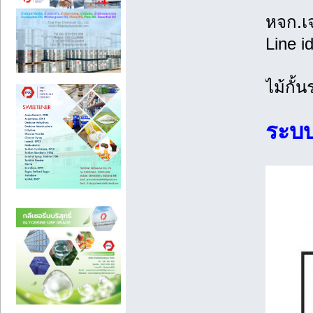
หจก.เ
Line i
ไม้กั้
ระบบ