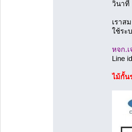
วินาที
เราสมา
ใช้ระบ
หจก.เ
Line i
ไม้กั้