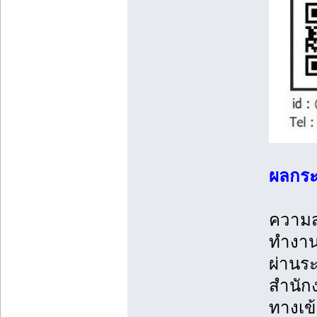
ผลกระ
ความส
ทำงาน
ผ่านร
สำนักง
ทางเข