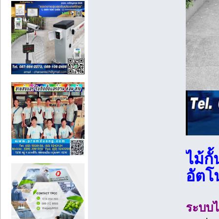
ไม้ก
อัตโน
ระบบไม