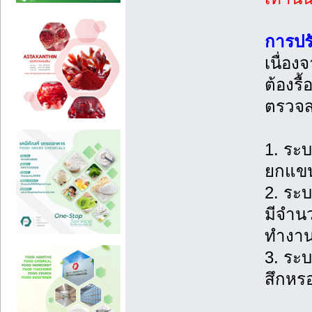
การปรั
เนื่อง
ต้องรื
ตรวจส
1. ระ
ยกแขนก
2. ระบ
มีจำนว
ทำงานร
3. ระ
สึกหร