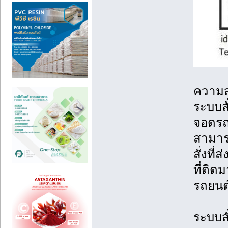
ความส
ระบบสั
จอดรถ
สามาร
สั่งที
ที่ติ
รถยนต
ระบบสั