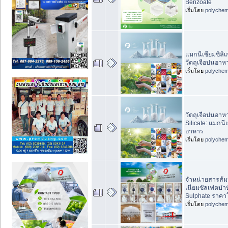
Benzoate
เริ่มโดย
polychem
แมกนีเซียมซิลิ
วัตถุเจือปนอา
เริ่มโดย
polychem
วัตถุเจือปนอา
Silicate: แมกนี
อาหาร
เริ่มโดย
polychem
จำหน่ายสารส้มบ
เนียมซัลเฟตบำบ
Sulphate ราค
เริ่มโดย
polychem