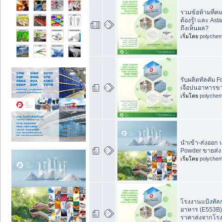
รวมข้อห้ามที
ต้องรู้! และ Ast
ถึงเห็นผล?
เริ่มโดย
polychem
รับผลิตทัลคัม F
เจือปนอาหารขา
เริ่มโดย
polychem
นำเข้า-ส่งออก แ
Powder ขายส่ง
เริ่มโดย
polychem
โรงงานแป้งทัลก
อาหาร (E553B
ราคาส่งจากโร