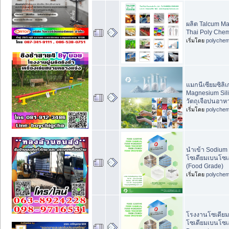
ผลิต Talcum Mas
Thai Poly Chem
เริ่มโดย
polychem
แมกนีเซียมซิลิ
Magnesium Sili
วัตถุเจือปนอาห
เริ่มโดย
polychem
นำเข้า Sodium
โซเดียมเบนโซ
(Food Grade)
เริ่มโดย
polychem
โรงงานโซเดียม
โซเดียมเบนโซเ