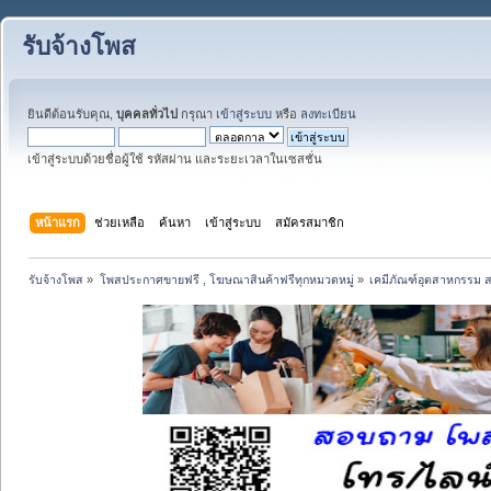
รับจ้างโพส
ยินดีต้อนรับคุณ,
บุคคลทั่วไป
กรุณา
เข้าสู่ระบบ
หรือ
ลงทะเบียน
เข้าสู่ระบบด้วยชื่อผู้ใช้ รหัสผ่าน และระยะเวลาในเซสชั่น
หน้าแรก
ช่วยเหลือ
ค้นหา
เข้าสู่ระบบ
สมัครสมาชิก
รับจ้างโพส
»
โพสประกาศขายฟรี , โฆษณาสินค้าฟรีทุกหมวดหมู่
»
เคมีภัณฑ์อุตสาหกรรม ส