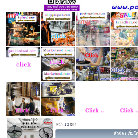
หน้า:
1
2
[
3
]
4
หัวข้อ
/
เริ่มโ