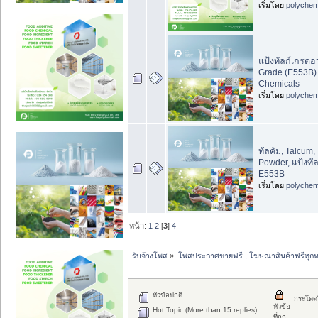
เริ่มโดย
polychem
แป้งทัลก์เกรดอ
Grade (E553B) สั
Chemicals
เริ่มโดย
polychem
ทัลคัม, Talcum, 
Powder, แป้งทัล
E553B
เริ่มโดย
polychem
หน้า:
1
2
[
3
]
4
รับจ้างโพส
»
โพสประกาศขายฟรี , โฆษณาสินค้าฟรีทุกห
หัวข้อปกติ
กระโดด
หัวข้อ
Hot Topic (More than 15 replies)
ที่ถูก