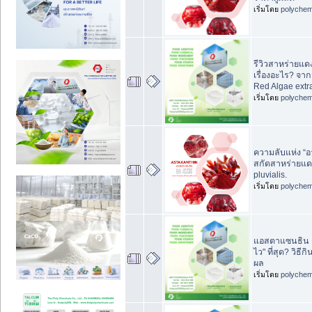
เริ่มโดย
polychem
รีวิวสาหร่ายแด
เรื่องอะไร? จา
Red Algae extr
เริ่มโดย
polychem
ความลับแห่ง “อ
สกัดสาหร่ายแด
pluvialis.
เริ่มโดย
polychem
แอสตาแซนธิน กิ
ไว" ที่สุด? วิธีก
ผล
เริ่มโดย
polychem