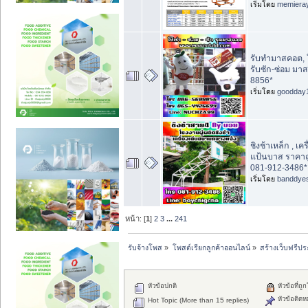
เริ่มโดย
memiera
รับทำมาสคอต, ใ
รับซัก-ซ่อม มา
8856*
เริ่มโดย
goodday
ชิงช้าเหล็ก , เค
แป้นบาส ราคาถ
081-912-3486*
เริ่มโดย
banddye
หน้า: [
1
]
2
3
...
241
รับจ้างโพส
»
โพสต์เรียกลูกค้าออนไลน์
»
สร้างเว็บฟรีป
หัวข้อปกติ
หัวข้อที่ถู
หัวข้อติดห
Hot Topic (More than 15 replies)