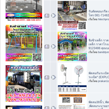
รับตัดคอนกรีต
โทร 081-71482
เริ่มโดย
hitechpr
ชิงช้าเหล็ก ราค
เหล็ก ราคาโรง
9123486 คุณบ
เริ่มโดย
banddye
พัดลมกันระเบิด,
ระเบิด* (EXPL
เริ่มโดย
prakan1
พัดลม36นิ้ว, พั
,พัดลมระบายอาก