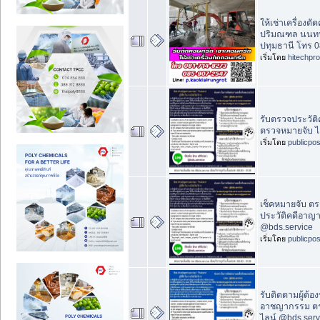
ให้เช่าเครื่องต
ปริมณฑล นนทบ
ปทุมธานี โทร 
เริ่มโดย
hitechpr
รับตรวจประวัติ
ตรวจหมายจับ ไ
เริ่มโดย
publicpo
เช็คหมายจับ ต
ประวัติคดีอาญา
@bds.service
เริ่มโดย
publicpo
รับติดตามผู้ต้อ
อาชญากรรม ตรว
ไลน์ @bds.serv