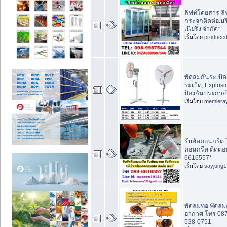
ลิฟท์โดยสาร ลิ
กระจกติดต่อ.บริษ
เนียริ่ง จำกัด*
เริ่มโดย
produce
พัดลมกันระเบิด
ระเบิด, Explos
ป้องกันประกา
เริ่มโดย
memiera
รับตัดคอนกรีต ให
คอนกรีต ติดต่อ
6616557*
เริ่มโดย
sayjung1
พัดลมท่อ พัดล
อากาศ โทร 087
538-0751.