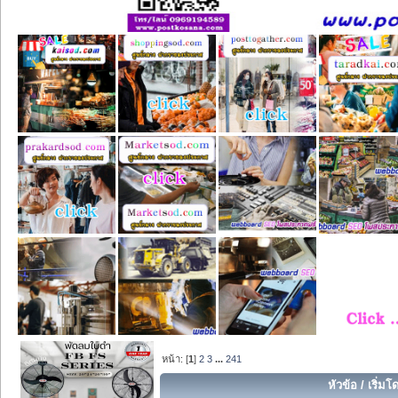
หน้า: [
1
]
2
3
...
241
หัวข้อ
/
เริ่มโ