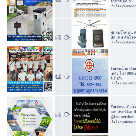
อากาศ36นิ้ว
เริ่มโดย
prakan1
พัดลมบิ๊กแฟน พ
บิ๊กแฟน ติดโรง
เริ่มโดย
prakan1
รับเติมน้ำยาดับ
เพลิง โทร 089-2
จิเนียริ่ง
เริ่มโดย
social2th
รับเช็คทะเบียน
สอบประวัติแม่บ้า
@bds.service
เริ่มโดย
publicpo