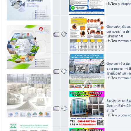
เริ่มโดย
publicpo
พัดลมท่อ, พัดลม
หลายขนาด พัดล
เป่าอากาศ
เริ่มโดย
farmfan9
พัดลมฟาร์ม พั
ระบายอากาศ มี
ช่วยป้องกันแมล
เริ่มโดย
farmfan9
ลิฟท์ขนของ ลิฟ
ติดต่อ.บริษัท ดีไ
จำกัด*
เริ่มโดย
produce