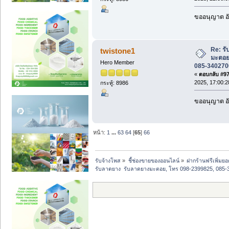
ขออนุญาต อั
Re: ร
twistone1
มะตอย
Hero Member
085-3402700
«
ตอบกลับ #974
2025, 17:00:2
กระทู้: 8986
ขออนุญาต อั
หน้า:
1
...
63
64
[
65
]
66
รับจ้างโพส
»
ชี้ช่องขายของออนไลน์
»
ฝากร้านฟรีเพิ่มย
รับลาดยาง  รับลาดยางมะตอย, โทร 098-2399825, 085-3