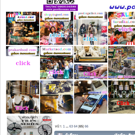
หน้า:
1
...
63
64
[
65
]
66