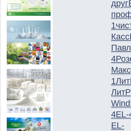
друг
про
1
чис
Касс
Павл
4
Роз
Макс
1
Лит
ЛитР
Wind
4
EL-
EL-