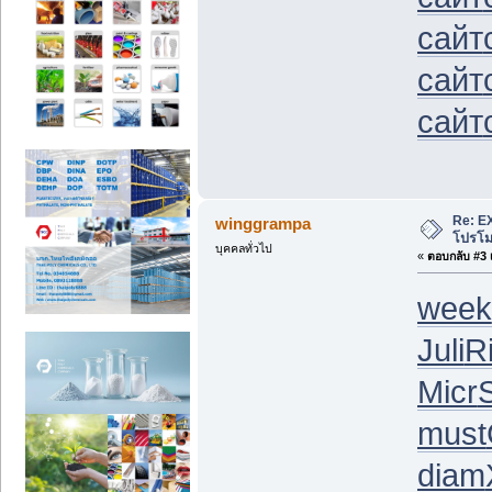
сайт
сайт
сайт
Re: EX
winggrampa
โปรโมช
บุคคลทั่วไป
«
ตอบกลับ #3 เ
week
Juli
R
Micr
must
diam