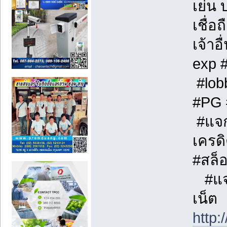
เย่น 
เชื่อ
เจ้าอื
exp 
#lob
#PG 
#แจก
เครด
#สล็
#แจก
เน็ต
http