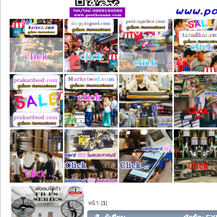
หน้า: [
1
]