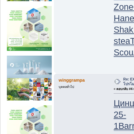
Zone
Han
Shak
stea
Scou
Re: EX
winggrampa
โปรโมช
บุคคลทั่วไป
«
ตอบกลับ #4 เ
Цин
25-
1
Bar