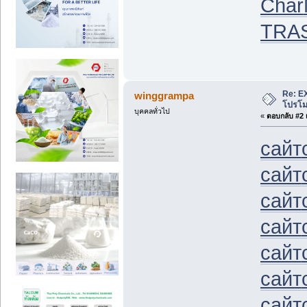
Char
TRA
Re: EX
winggrampa
โปรโมช
บุคคลทั่วไป
«
ตอบกลับ #2 เ
сайт
сайт
сайт
сайт
сайт
сайт
сайт