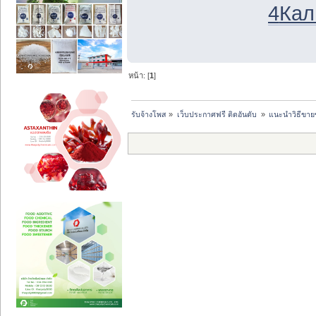
4
Кал
หน้า: [
1
]
รับจ้างโพส
»
เว็บประกาศฟรี ติดอันดับ 
»
แนะนำวิธีขาย