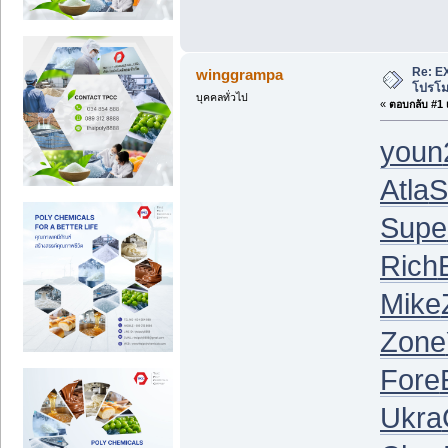
Re: EX
winggrampa
โปรโมช
บุคคลทั่วไป
«
ตอบกลับ #1 เ
youn
Atla
S
Supe
Rich
Mike
Zone
Fore
Ukra