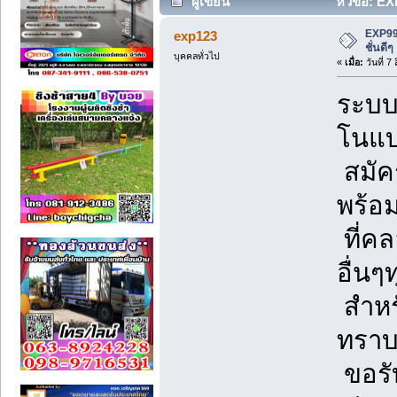
ผู้เขียน
หัวข้อ: EXP
EXP999
exp123
ชั่นดีๆ
บุคคลทั่วไป
«
เมื่อ:
วันที่ 7
ระบบ
โนแบ
สมัคร
พร้อ
ที่ค
อื่นๆ
สำหร
ทราบ
ขอรั