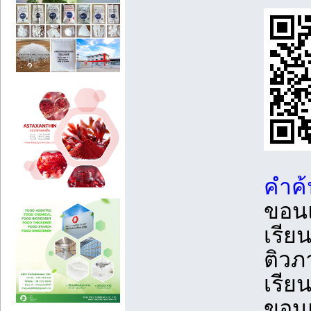
คำค้
ขอนแ
เรีย
ติวภ
เรีย
ขอนแ