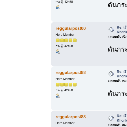
กระทู้: 42458
ดันกระ
Re: เร
reggularpost88
Khonka
Hero Member
«
ตอบกลับ #2 เ
กระทู้: 42458
ดันกระ
Re: เร
reggularpost88
Khonka
Hero Member
«
ตอบกลับ #3 เ
กระทู้: 42458
ดันกระ
Re: เร
reggularpost88
Khonka
Hero Member
«
ตอบกลับ #4 เ