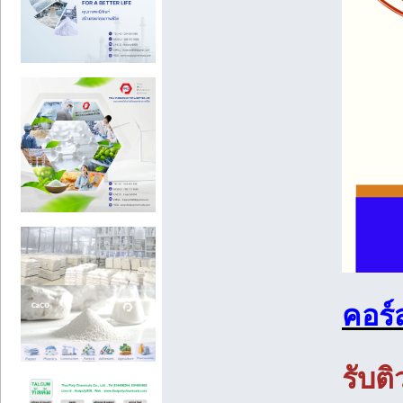
คอร์
รับต