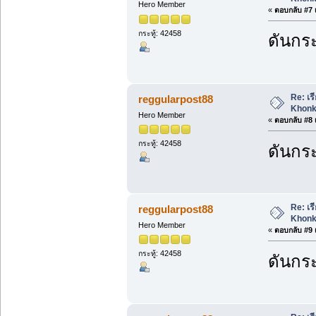
Hero Member
«
ตอบกลับ #7 เ
กระทู้: 42458
ดันกระ
Re: เร
reggularpost88
Khonka
Hero Member
«
ตอบกลับ #8 เ
กระทู้: 42458
ดันกระ
Re: เร
reggularpost88
Khonka
Hero Member
«
ตอบกลับ #9 เ
กระทู้: 42458
ดันกระ