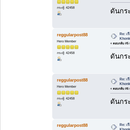
กระทู้: 42458
ดันกระ
Re: เร
reggularpost88
Khonka
Hero Member
«
ตอบกลับ #5 เ
กระทู้: 42458
ดันกระ
Re: เร
reggularpost88
Khonka
Hero Member
«
ตอบกลับ #6 เ
กระทู้: 42458
ดันกระ
Re: เร
reggularpost88
Khonka