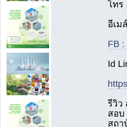
โทร 
อีเมล
FB :
Id L
https
รีวิ
สอบ 
สถา