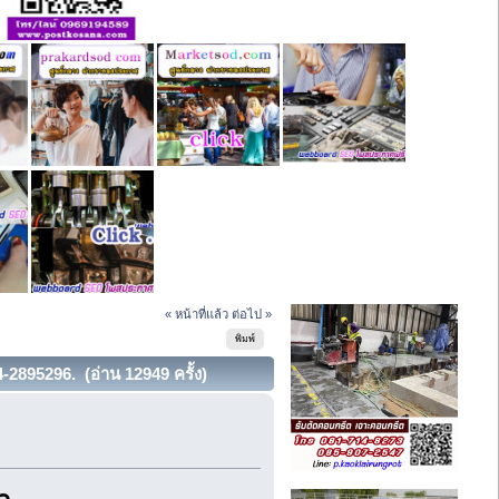
« หน้าที่แล้ว
ต่อไป »
พิมพ์
4-2895296. (อ่าน 12949 ครั้ง)