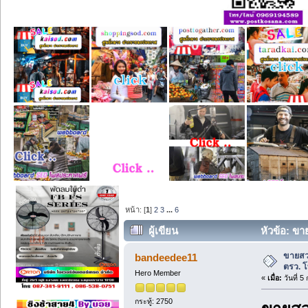
หน้า: [
1
]
2
3
...
6
ผู้เขียน
หัวข้อ: ขาย
ขายสวน
bandeedee11
ตรว. 
Hero Member
«
เมื่อ:
วันที่ 
กระทู้: 2750