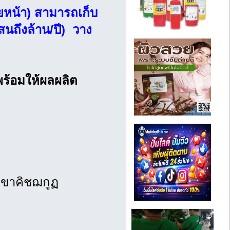
ยหน้า) สามารถเก็บ
สนถึงล้าน/ปี) วาง
 พร้อมให้ผลผลิต
เขาคิชฌกูฏ