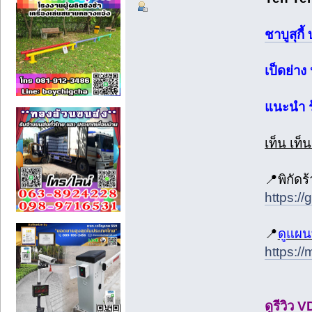
ชาบูสุกี
เป็ดย่า
แนะนำ ร้
เท็น เท็น
📍พิกัด
https:
📍
ดูแผน
https:/
ดูรีวิว V