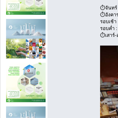
⏱️จันทร์
⏱️อังคาร
รอบเช้า
รอบค่ำ 
⏱️เสาร์-