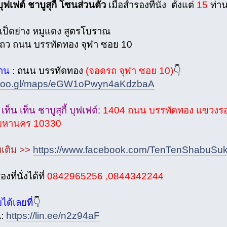
บุฟเฟต์ ชาบูสุกี้ โซนส่วนตัว
เมื่อสำรองที่นั่ง ตั้งแต่
15
ท่าน
 เป็ดย่าง หมูแดง สูตรโบราณ
่แถว ถนน บรรทัดทอง จุฬา ซอย 10
้าน :
ถนน บรรทัดทอง
(จอดรถ จุฬา ซอย 10)
👇
//goo.gl/maps/eGW1oPwyn4aKdzbaA
น เท็น เท็น ชาบูสุกี้ บุฟเฟต์:
1404 ถนน บรรทัดทอง แขวงรอง
พมหานคร 10330
่มเติม >>
https://www.facebook.com/TenTenShabuSuk
ที่นั่งได้ที่
0842965256 ,0844342244
มได้เลยที่
👇
A:
https://lin.ee/n2z94aF