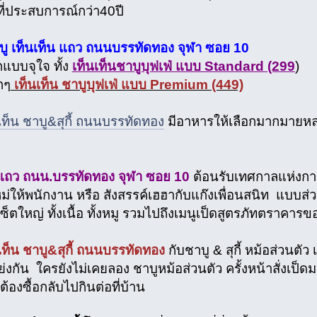
ี่ประสบการณ์กว่า40ปี
าบู เท็นเท็น แถว ถนนบรรทัดทอง จุฬา ซอย 10
อกแบบจุใจ ทั้ง
เท็นเท็นชาบูบุฟเฟ่ แบบ Standard (299
)
ุกๆ
เท็นเท็น ชาบูบุฟเฟ่ แบบ Premium (449)
เท็น ชาบู&สุกี้ ถนนบรรทัดทอง
มีอาหารให้เลือกมากมายหล
ี้ แถว ถนน.บรรทัดทอง จุฬา ซอย 10
ต้อนรับเทศกาลแห่งการส
ใหม่ให้พนักงาน หรือ สังสรรค์เฮฮากับแก๊งเพื่อนสนิท แบบ
เซ็ตใหญ่ ทั้งเนื้อ ทั้งหมู รวมไปถึงเมนูเป็ดสูตรภัทตราคารข
เท็น ชาบู&สุกี้ ถนนบรรทัดทอง
กับชาบู & สุกี้ หม้อส่วนตัว
ย่งกัน ใครยังไม่เคยลอง ชาบูหม้อส่วนตัว ครั้งหน้าสั่งเ
้องซื้อกลับไปกินต่อที่บ้าน