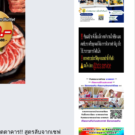
บภัตตาคาร!! สูตรลับจากเชฟ