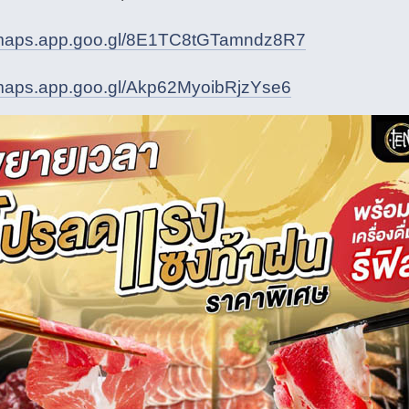
//maps.app.goo.gl/8E1TC8tGTamndz8R7
/maps.app.goo.gl/Akp62MyoibRjzYse6