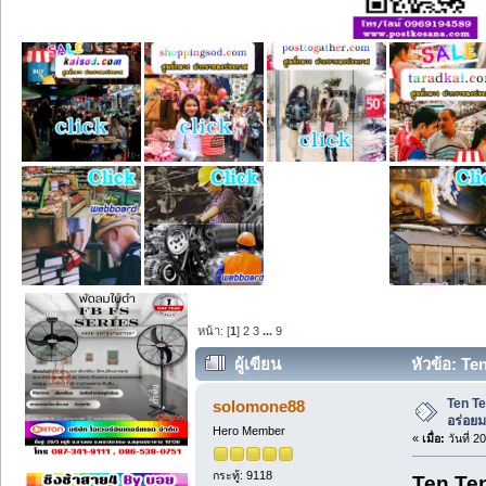
หน้า: [
1
]
2
3
...
9
ผู้เขียน
หัวข้อ: Ten
Ten Ten
solomone88
อร่อย
Hero Member
«
เมื่อ:
วันที่ 2
กระทู้: 9118
Ten Ten 