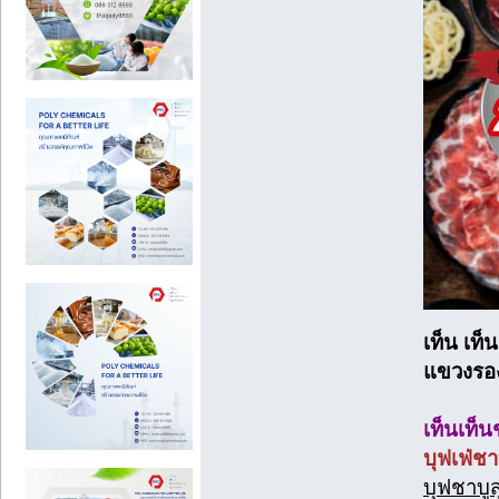
เท็น เท็
แขวงรองเ
เท็นเท็น
บุฟเฟ่ชา
บุฟชาบูส