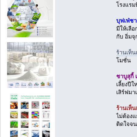
โรงแรมท
บุฟเฟ่ช
มีให้เลื
กับ อิ่มจ
ร้านเท็น
โมชั่น
ชาบูสุก
เลี้ยงปี
เสิร์ฟมา
ร้านเท็น
ไม่ต้องแ
ติดใจจนต