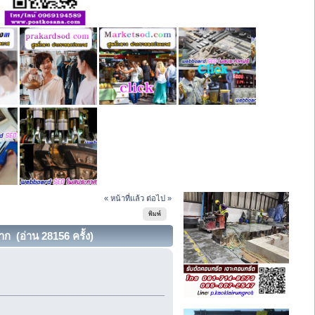
« หน้าที่แล้ว
ต่อไป »
พิมพ์
มาก (อ่าน 28156 ครั้ง)