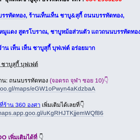
้ บรรทัดทอง
, ร้านเท็นเท็น ชาบู&สุกี้ ถนนบรรทัดทอง,
ง หมูแดง สูตรโบราณ, ชาบูหม้อส่วนตัว แถวถนนบรรทัดทอ
าน เท็น เท็น ชาบูสุกี้ บุฟเฟต์ อร่อยมาก
 ชาบูสุกี้ บุฟเฟต์
ร้าน: ถนนบรรทัดทอง
(จอดรถ จุฬา ซอย 10)👇
//goo.gl/maps/eGW1oPwyn4aKdzbaA
ที่ร้าน 360 องศา
เพิ่มเติมได้เลยที่👇
/maps.app.goo.gl/uKgRHJTKjjemWQf86
DO เพิ่มเติมได้ที่
👇