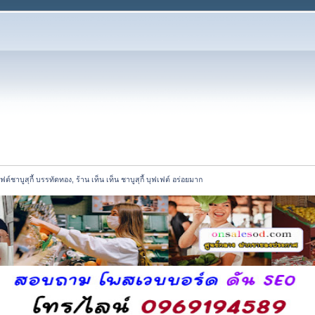
ต์ชาบูสุกี้ บรรทัดทอง, ร้าน เท็น เท็น ชาบูสุกี้ บุฟเฟต์ อร่อยมาก