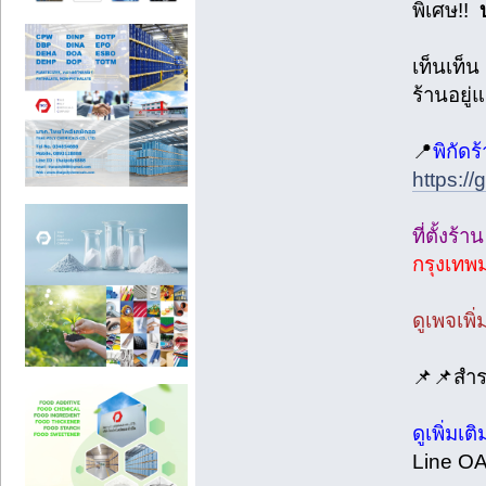
พิเศษ!!
เท็นเท็น
ร้านอยู
📍
พิกัดร
https:
ที่ตั้งร้า
กรุงเท
ดูเพจเพิ
📌📌สำรอง
ดูเพิ่มเติ
Line O