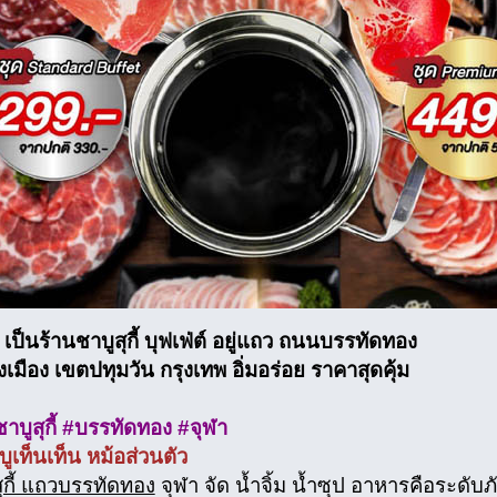
น เป็นร้านชาบูสุกี้ บุฟเฟ่ต์ อยู่แถว ถนนบรรทัดทอง
มือง เขตปทุมวัน กรุงเทพ อิ่มอร่อย ราคาสุดคุ้ม
ชาบูสุกี้ #บรรทัดทอง #จุฬา
บูเท็นเท็น หม้อส่วนตัว
ุกี้ แถวบรรทัดทอง
จุฬา จัด น้ำจิ้ม น้ำซุป อาหารคือระดั