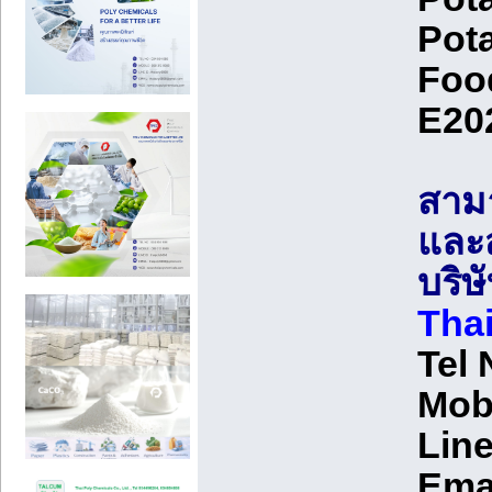
Pot
Food
E202
สามา
และสั
บริษ
Tha
Tel
Mob
Line
Emai