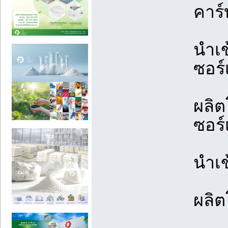
คาร
นำเ
ซอร์
ผลิ
ซอร์
นำเข
ผลิ