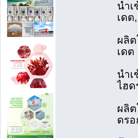
นำเ
เดต,
ผลิ
เดต
นำเ
ไฮด
ผลิ
ดรอ