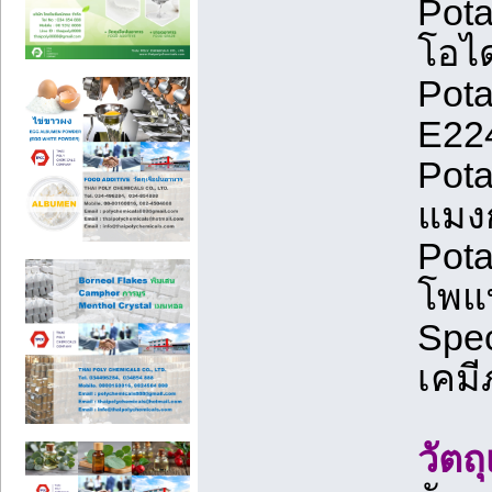
Pota
โอได
Pota
E224
Pot
แมงก
Pota
โพแ
Spec
เคมี
วัตถ