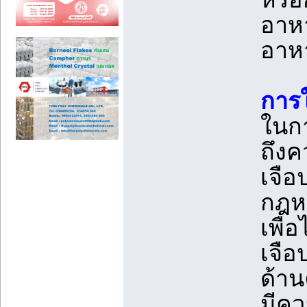
อาห
อาหา
การใ
ในกา
ถึงค
เจือ
กฎห
เพื่
เจือ
ด้าน
มีคว