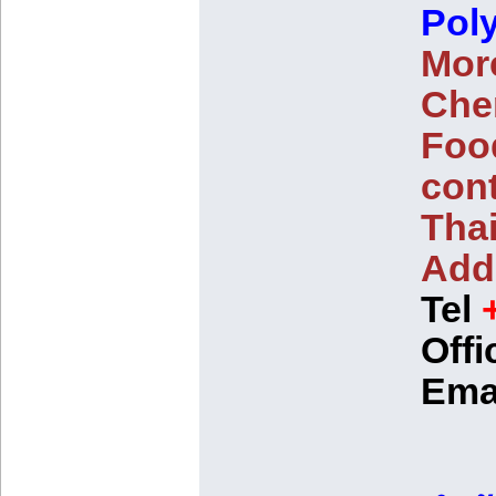
Poly
More
Che
Foo
con
Tha
Addi
Tel
Offi
Ema