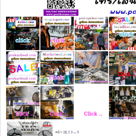
หน้า: [
1
]
2
3
...
5