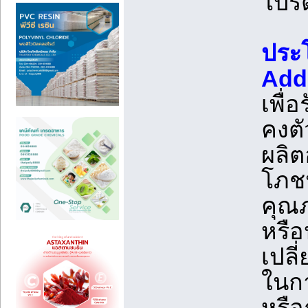
โปรต
ประโ
Addi
เพื
คงตั
ผลิต
โภชน
คุณ
หรือ
เปล
ในกา
หรือ