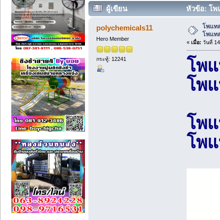
ผู้เขียน
หัวข้อ: โพ
โพแทส
polychemicals11
โพแทส
Hero Member
«
เมื่อ:
วันที่ 
กระทู้: 12241
โพแ
โพแ
โพแ
โพแ