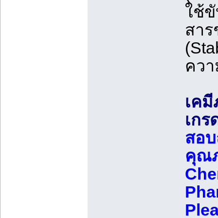
ใช้ข
สารช
(Sta
ความ
เคมี
เกรด
สอบถ
คุณภ
Che
Phar
Ple