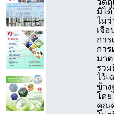
วัตถ
มิได
ไม่ว
เจื
การแ
การเ
มาต
รวมถ
ไว้เ
ข้าง
โดยไ
คุณ