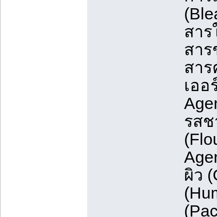
(Ble
สารใ
สารช
สารค
เออร
Agen
รสชา
(Flo
Agen
ผิว 
(Hum
(Pac