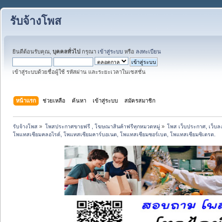
รับจ้างโพส
ยินดีต้อนรับคุณ,
บุคคลทั่วไป
กรุณา
เข้าสู่ระบบ
หรือ
ลงทะเบียน
เข้าสู่ระบบด้วยชื่อผู้ใช้ รหัสผ่าน และระยะเวลาในเซสชั่น
หน้าแรก
ช่วยเหลือ
ค้นหา
เข้าสู่ระบบ
สมัครสมาชิก
รับจ้างโพส
»
โพสประกาศขายฟรี , โฆษณาสินค้าฟรีทุกหมวดหมู่
»
โพส เว็บประกาศ, เว็บล
โพแทสเซียมคลอไรด์, โพแทสเซียมคาร์บอเนต, โพแทสเซียมซอร์เบต, โพแทสเซียมซิเตรต.