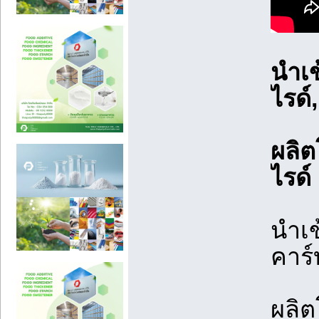
นำเ
ไรด์,
ผลิ
ไรด์
นำเ
คาร์
ผลิ