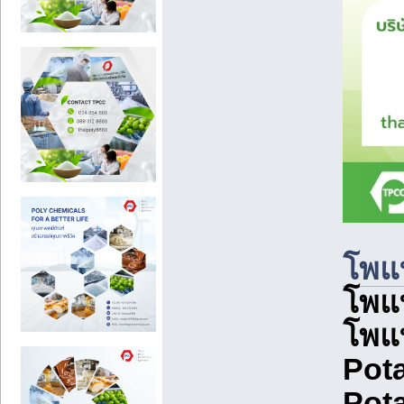
โพแ
โพแท
โพแ
Pot
Pota