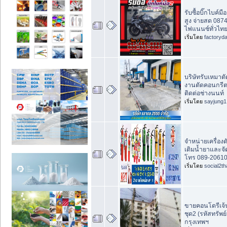
รับซื้อบิ๊กไบค์ม
สูง จ่ายสด 087
ไฟแนนซ์ทั่วไทย
เริ่มโดย
factoryd
บริษัทรับเหมาตั
งานตัดคอนกรีต 
ติดต่อช่างนนท์
เริ่มโดย
sayjung1
จำหน่ายเครื่องด
เติมน้ำยาและจั
โทร 089-2061
เริ่มโดย
social2th
ขายคอนโดรีเจ้
ชุด2 (รหัสทรัพ
กรุงเทพฯ