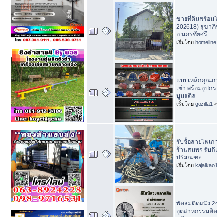
ขายที่ดินพร้อม
202618) สุขาภิ
อ.นครชัยศรี
เริ่มโดย
homeline
แบบเหล็กคุณภา
เช่า พร้อมอุปก
บูมสตีล
เริ่มโดย
gozilla1
รับซื้อสายไฟเก่
ร้านสมพร รับถึง
ปริมณฑล
เริ่มโดย
kajaikao
พัดลมติดผนัง 24
อุตสาหกรรมติดผ