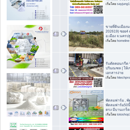
เริ่มโดย
sayjung1
ขายที่ดินเมือง
202619) ซอย4 
อ.เมือง จ.นครป
เริ่มโดย
homeline
รับตัดคอนกรีต ร
ปริมณฑล | ให้เช
เอกสารง่าย
เริ่มโดย
hitechpr
พัดลมฟาร์ม , พั
พัดลมฟาร์ม50นิ
ตรง มีบานเกร็ด
เริ่มโดย
totoshop