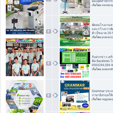
ผนังอุตสาหกรร
เริ่มโดย
memiera
พัดลมโรงงานส
และกว้างกว่าพั
ตัว มีขนาด 20-5
เริ่มโดย
prakan1
รับฝากข่าว เสร
ติด Backlinks 
0564294,094-9
เริ่มโดย
anatomi8
Grammar ประถม
ภาษาอังกฤษให้แน
เริ่มโดย
reggular