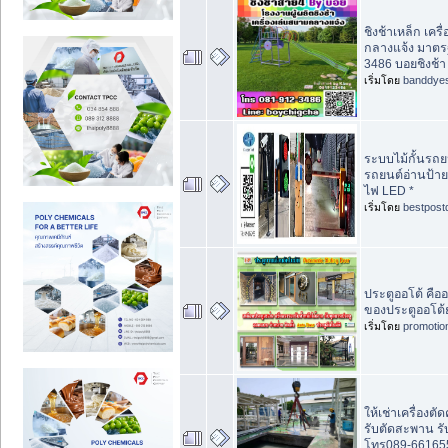
ชิงช้าเหล็ก เคร
กลางแจ้ง มาตร
3486 บอยชิงช้า
เริ่มโดย
banddye
ระบบไม้กั้นรถย
รถยนต์อ่านป้า
ไฟ LED *
เริ่มโดย
bestpost
ประตูออโต้ คื
ของประตูออโต้
เริ่มโดย
promotio
ให้เช่าเครื่องต
รับตัดสะพาน ร
โทร089-66165