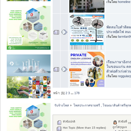
เริ่มโดย
homeline
พัดลมใบดำติดผ
ประหยัดไฟ ลม
เริ่มโดย
farmfan9
เรียนภาษาอังกฤ
ในขอนแก่น คล
ตัวต่อตัวเร่งด่ว
เริ่มโดย
reggular
หน้า: [
1
]
2
3
...
178
รับจ้างโพส
»
โพสประกาศขายฟรี , โฆษณาสินค้าฟรีทุกห
หัวข้อปกติ
หัวข้อที่
ก
ถูกใส่กุญแจ
Hot Topic (More than 15 replies)