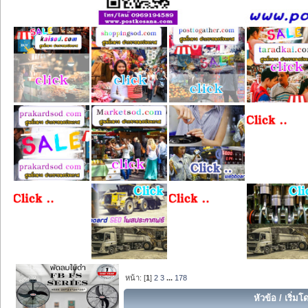
หน้า: [
1
]
2
3
...
178
หัวข้อ
/
เริ่มโ