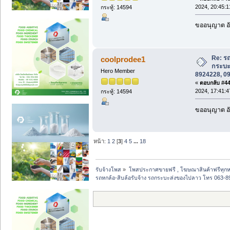
2024, 20:45:1
กระทู้: 14594
ขออนุญาต อั
Re: รถ
coolprodee1
กระบะ
Hero Member
8924228, 0
«
ตอบกลับ #44 
2024, 17:41:4
กระทู้: 14594
ขออนุญาต อั
หน้า:
1
2
[
3
]
4
5
...
18
รับจ้างโพส
»
โพสประกาศขายฟรี , โฆษณาสินค้าฟรีทุกห
รถหกล้อ-สิบล้อรับจ้าง รถกระบะส่งของไปลาว โทร 063-