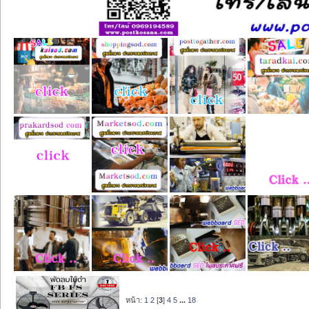
หน้า:
1
2
[
3
]
4
5
...
18