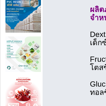
ผลิตภ
จำหน
Dext
เด็ก
Fruc
โตสซ
Gluci
ทอลซ