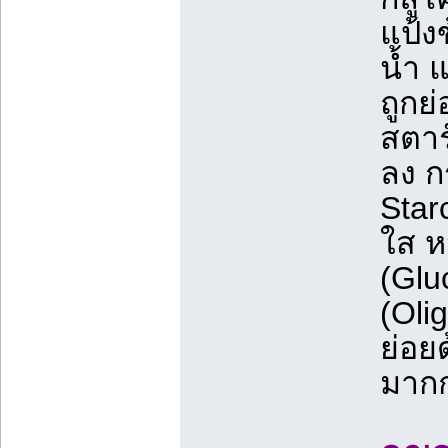
แป้ง
น้ำ 
ถูกย
สตาร
ลง ก
Star
ใส ห
(Glu
(Oli
ย่อย
มากก