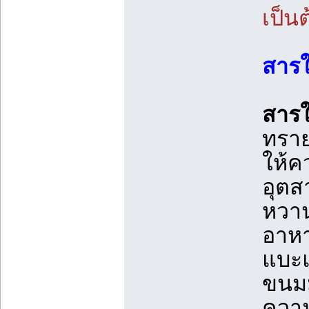
เป็น
สารใ
สาร
ทราย
ให้ค
อุตส
หวาน
อาหา
แบะแ
ขนมม
ความ