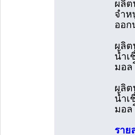
ผลิต
จำหน
ออกน
ผลิต
น้ำเ
มอล
ผลิต
น้ำเ
มอล
รายล