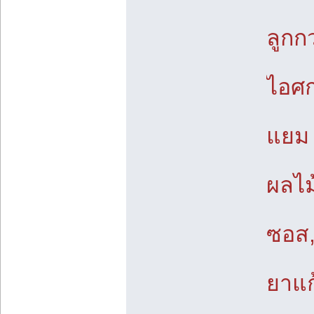
ลูกก
ไอศก
แยม 
ผลไม
ซอส,
ยาแก