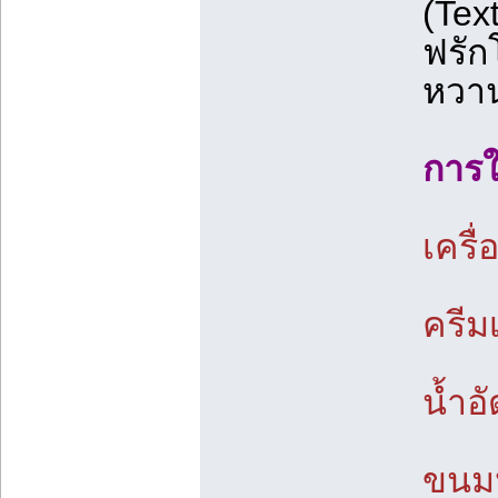
(Tex
ฟรัก
หวาน
การใ
เครื
ครีม
น้ำอ
ขนมห