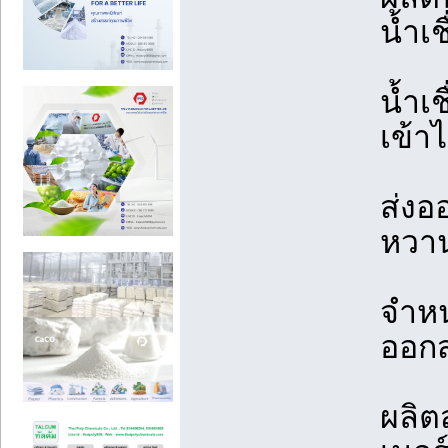
น้ำเช
น้ำเ
เข้าไ
ส่งอ
หวา
จำหน
ออก
ผลิต