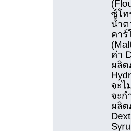
(Flo
ซ์โท
น้ำต
คาร์
(Malt
ค่า 
ผลิต
Hydr
จะไม
จะกำ
ผลิต
Dext
Syru