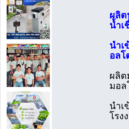
ผลิต
น้ำเ
นำเข
อลโ
ผลิต
มอลโ
นำเข
โรง