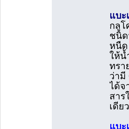
แบะแ
กลูโ
ชนิด
หนืด
ให้น้
ทราย
ว่าม
ได้จ
สารใ
เดีย
แบะ