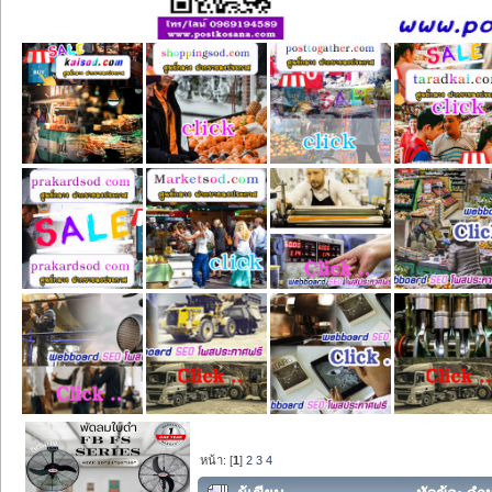
หน้า: [
1
]
2
3
4