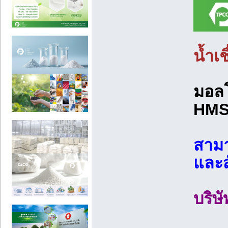
น้ำเ
มอลโ
HMS
สามา
และสั
บริษ