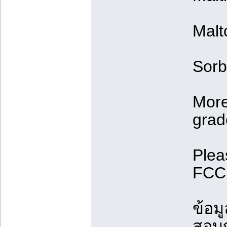
Malt
Sorb
More
grad
Plea
FCC,
ข้อมู
สอบถ