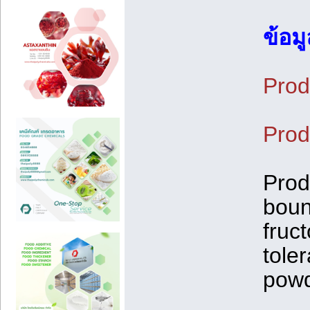
ข้อม
Prod
Prod
Prod
boun
fruc
tole
powd