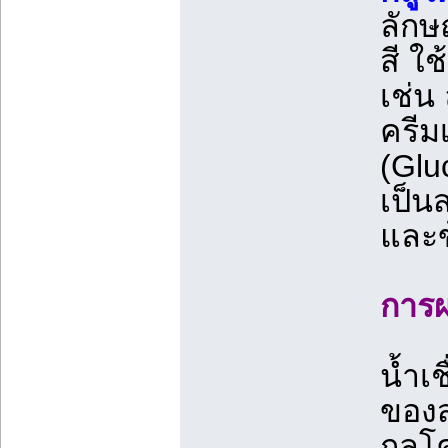
ลักษ
สี ใ
เช่น
ครีมเ
(Glu
เป็น
และข
การผ
น้ำเ
ของส
กลูโ