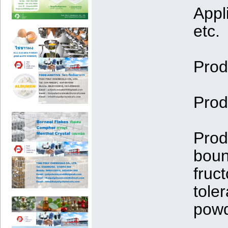
Appl
etc.
Prod
Prod
Prod
boun
fruc
tole
powd