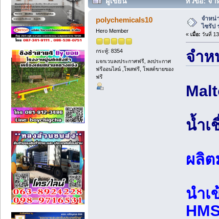
ผู้เขียน
หัวข้อ: จำ
จำหน่
polychemicals10
ไซรัป 
Hero Member
«
เมื่อ:
วันที่ 
กระทู้: 8354
จำหน
แจกเวบลงประกาศฟรี, ลงประกาศ
ฟรีออนไลน์ ,โพสฟรี, โพสต์ขายของ
ฟรี
Malt
น้ำเ
ผลิต
นำเข
HMS