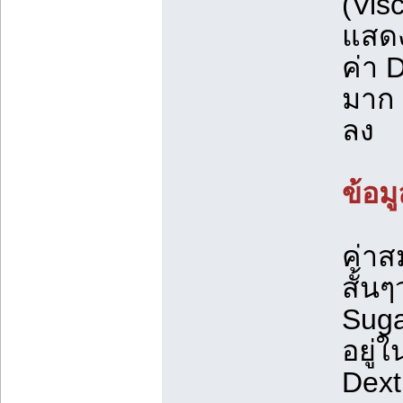
(Visc
แสดง
ค่า 
มาก 
ลง
ข้อม
ค่าส
สั้น
Suga
อยู่
Dext