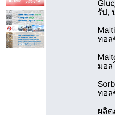
Gluc
รัป,
Malt
ทอลซ
Malt
มอลโ
Sorb
ทอลซ
ผลิต