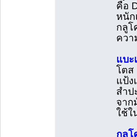
คือ D
หนัก
กลูโ
ควา
แบะ
โตส 
แป้ง
สำปะ
จากม
ใช้
กลูโ