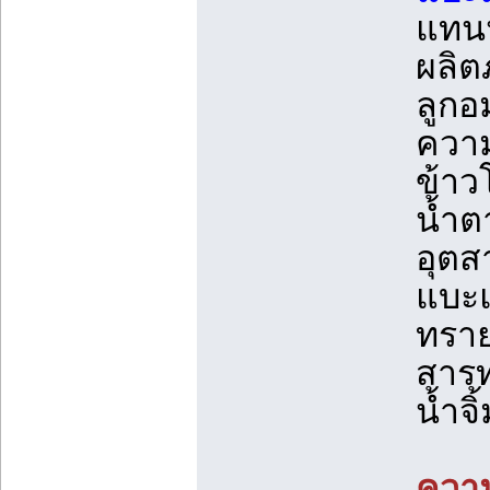
แทนน
ผลิต
ลูกอ
ความ
ข้าว
น้ำต
อุตส
แบะแ
ทราย
สารท
น้ำจิ
ความ