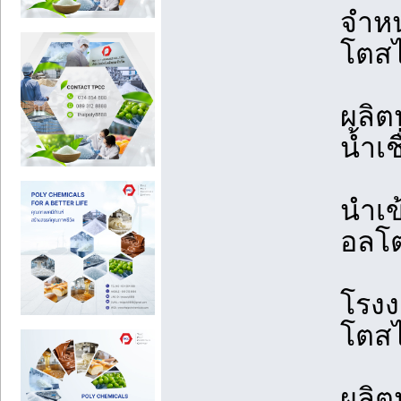
จำหน
โตส
ผลิต
น้ำเ
นำเข
อลโต
โรงง
โตสไ
ผลิต