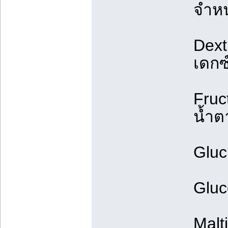
จำหน
Dext
เดกซ
Fruc
น้ำต
Gluc
Gluc
Malt