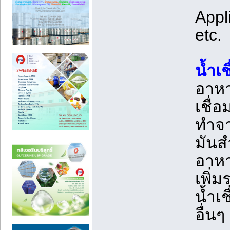
Appl
etc.
น้ำเ
อาหา
เชื่
ทำจา
มันส
อาหา
เพิ่
น้ำเ
อื่น