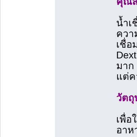
คุณส
น้ำเ
ความ
เชื่อ
Dext
มาก 
แต่ค
วัตถ
เพื่
อาหา