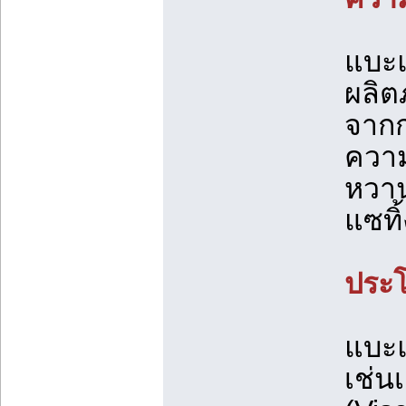
แบะแ
ผลิต
จากก
ความ
หวาน
แซทิ
ประ
แบะแ
เช่น