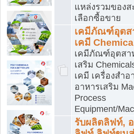
แหล่งรวมของส
เลือกซื้อขาย
เคมีภัณฑ์อุต
เคมี Chemica
เคมีภัณฑ์อุตส
เสริม Chemical
เคมี เครื่องสำอ
อาหารเสริม Ma
Process
Equipment/Mac
รับผลิตลิฟท์, 
ลิฟท์ ลิฟท์ขนส่