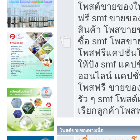
โพสต์ขายของใ
ฟรี smf ขายของ
สินค้า โพสขายข
ซื้อ smf โพสข
โพสฟรีแคปชั่น
ให้ปัง smf แคปช
ออนไลน์ แคปชั่
โพสฟรี ขายของใ
รัว ๆ smf โพสต์
เรียกลูกค้าโพสฟ
โพสต์ขายของทางเน็ต