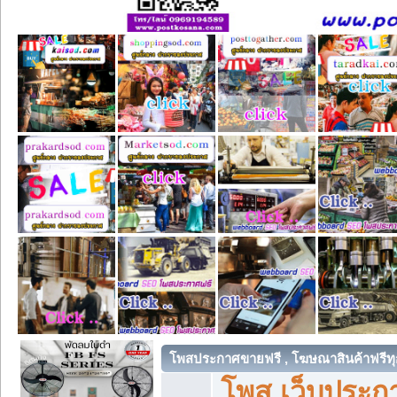
โพสประกาศขายฟรี , โฆษณาสินค้าฟรีทุ
โพส เว็บประกา