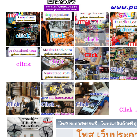
โพสประกาศขายฟรี , โฆษณาสินค้าฟรีทุ
โพส เว็บประกา