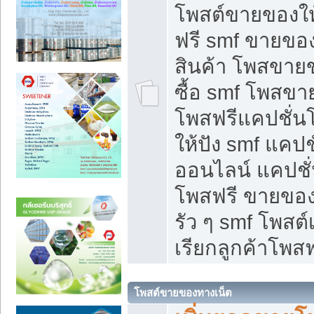
โพสต์ขายของใ
ฟรี smf ขายของ
สินค้า โพสขายข
ซื้อ smf โพสข
โพสฟรีแคปชั่น
ให้ปัง smf แคปช
ออนไลน์ แคปชั่
โพสฟรี ขายของใ
รัว ๆ smf โพสต์
เรียกลูกค้าโพสฟ
โพสต์ขายของทางเน็ต