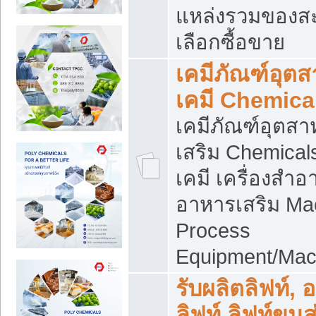
แหล่งรวมของส
เลือกซื้อขาย
เคมีภัณฑ์อุต
เคมี Chemica
เคมีภัณฑ์อุตส
เสริม Chemical
เคมี เครื่องสำอ
อาหารเสริม Ma
Process
Equipment/Mac
รับผลิตลิฟท์, 
ลิฟท์ ลิฟท์ขนส่