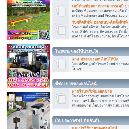
เคมีภัณฑ์อุตสาหกรรม สารเคมี C
เคมีภัณฑ์อุตสาหกรรมอาหารเสริม Che
เสริม Machinery and Process Equip
รับผลิตลิฟท์, ออกแบบ-ติดตั้งลิฟท์
โรงงานผลิตลิฟท์ , ลิฟท์ขนส่งสินค้า 
ของ, ลิฟท์กระจก, ลิฟท์ส่งของ, ติดตั้
อาคาร, ลิฟท์โรงพยาบาล, ลิฟท์โดยสาร
โพสขายของให้น่าสนใจ
smf ขายของออนไลน์ให้ปัง
โพสต์เรียกลูกค้าโพสฟรี smf ขายขอ
โดนๆ
ชี้ช่องขายของออนไลน์
ฝากร้านฟรีเพิ่มยอดขาย
โพสฟรีการกระตุ้นยอดขาย โปรโมทก
ประกาศฟรีเพิ่มยอดขาย ลงประกาศเพิ
เพิ่มยอดขาย เว็บประกาศฟรีเพิ่มยอด
เว็บประกาศฟรี ติดอันดับ
แนะนำวิธีขายของออนไลน์