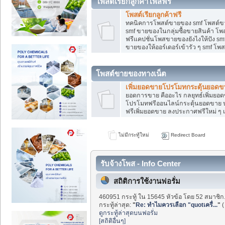
โพสต์เรียกลูกค้าโพสฟรี
โพสต์เรียกลูกค้าฟรี
ทคนิคการโพสต์ขายของ smf โพสต์ข
smf ขายของในกลุ่มซื้อขายสินค้า โ
ฟรีแคปชั่นโพสขายของยังไงให้ปัง smf
ขายของให้ออร์เดอร์เข้ารัว ๆ smf โพส
โพสต์ขายของทางเน็ต
เพิ่มยอดขายโปรโมทกระตุ้นยอดข
ยอดการขาย คืออะไร กลยุทธ์เพิ่มย
โปรโมทฟรีออนไลน์กระตุ้นยอดขาย ป
ฟรีเพิ่มยอดขาย ลงประกาศฟรีใหม่ ๆ เ
ไม่มีกระทู้ใหม่
Redirect Board
รับจ้างโพส - Info Center
สถิติการใช้งานฟอรั่ม
460951 กระทู้ ใน 15645 หัวข้อ โดย 52 สมาชิก
กระทู้ล่าสุด:
"
Re: ทำไมควรเลือก "quotเครื่...
"
ดูกระทู้ล่าสุดบนฟอรั่ม
[สถิติอื่นๆ]