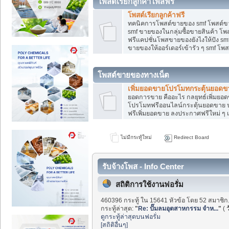
โพสต์เรียกลูกค้าโพสฟรี
โพสต์เรียกลูกค้าฟรี
ทคนิคการโพสต์ขายของ smf โพสต์ข
smf ขายของในกลุ่มซื้อขายสินค้า โ
ฟรีแคปชั่นโพสขายของยังไงให้ปัง smf
ขายของให้ออร์เดอร์เข้ารัว ๆ smf โพส
โพสต์ขายของทางเน็ต
เพิ่มยอดขายโปรโมทกระตุ้นยอดข
ยอดการขาย คืออะไร กลยุทธ์เพิ่มย
โปรโมทฟรีออนไลน์กระตุ้นยอดขาย ป
ฟรีเพิ่มยอดขาย ลงประกาศฟรีใหม่ ๆ เ
ไม่มีกระทู้ใหม่
Redirect Board
รับจ้างโพส - Info Center
สถิติการใช้งานฟอรั่ม
460396 กระทู้ ใน 15641 หัวข้อ โดย 52 สมาชิก
กระทู้ล่าสุด:
"
Re: ปั๊มลมอุตสาหกรรม จำห...
"
(
ว
ดูกระทู้ล่าสุดบนฟอรั่ม
[สถิติอื่นๆ]