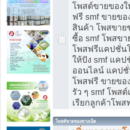
โพสต์ขายของใ
ฟรี smf ขายของ
สินค้า โพสขายข
ซื้อ smf โพสข
โพสฟรีแคปชั่น
ให้ปัง smf แคปช
ออนไลน์ แคปชั่
โพสฟรี ขายของใ
รัว ๆ smf โพสต์
เรียกลูกค้าโพสฟ
โพสต์ขายของทางเน็ต