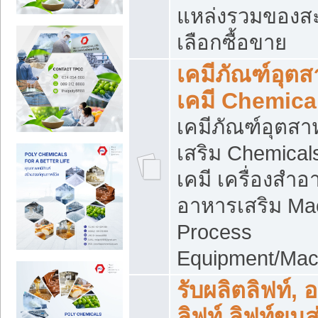
แหล่งรวมของส
เลือกซื้อขาย
เคมีภัณฑ์อุต
เคมี Chemica
เคมีภัณฑ์อุตส
เสริม Chemical
เคมี เครื่องสำอ
อาหารเสริม Ma
Process
Equipment/Mac
รับผลิตลิฟท์, 
ลิฟท์ ลิฟท์ขนส่