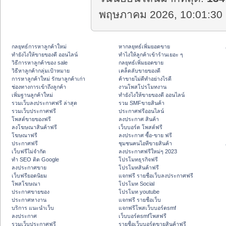
พฤษภาคม 2026, 10:01:30 
กลยุทธ์การหาลูกค้าใหม่
หากลยุทธ์เพิ่มยอดขาย
ทํายังไงให้ขายของดี ออนไลน์
ทําไงให้ลูกค้าเข้าร้านเยอะ ๆ
วิธีการหาลูกค้าของ sale
กลยุทธ์เพิ่มยอดขาย
วิธีหาลูกค้ากลุ่มเป้าหมาย
เคล็ดลับขายของดี
การหาลูกค้าใหม่ รักษาลูกค้าเก่า
ค้าขายไม่ดีทำอย่างไรดี
ช่องทางการเข้าถึงลูกค้า
งานโพสโปรโมทงาน
เพิ่มฐานลูกค้าใหม่
ทํายังไงให้ขายของดี ออนไลน์
รวมเว็บลงประกาศฟรี ล่าสุด
รวม SMFขายสินค้า
รวมเว็บประกาศฟรี
ประกาศฟรีออนไลน์
โพสต์ขายของฟรี
ลงประกาศ สินค้า
ลงโฆษณาสินค้าฟรี
เว็บบอร์ด โพสต์ฟรี
โฆษณาฟรี
ลงประกาศ ซื้อ-ขาย ฟรี
ประกาศฟรี
ชุมชนคนไอทีขายสินค้า
เว็บฟรีไม่จำกัด
ลงประกาศฟรีใหม่ๆ 2023
ทำ SEO ติด Google
โปรโมทธุรกิจฟรี
ลงประกาศขาย
โปรโมทสินค้าฟรี
เว็บฟรียอดนิยม
แจกฟรี รายชื่อเว็บลงประกาศฟรี
โพสโฆษณา
โปรโมท Social
ประกาศขายของ
โปรโมท youtube
ประกาศหางาน
แจกฟรี รายชื่อเว็บ
บริการ แนะนำเว็บ
แจกฟรีโพสเว็บบอร์ดsmf
ลงประกาศ
เว็บบอร์ดsmfโพสฟรี
รวมเว็บประกาศฟรี
รายชื่อเว็บบอร์ดขายสินค้าฟรี