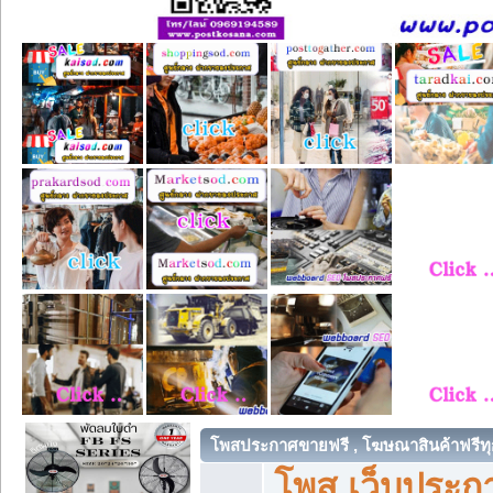
โพสประกาศขายฟรี , โฆษณาสินค้าฟรีทุ
โพส เว็บประกา