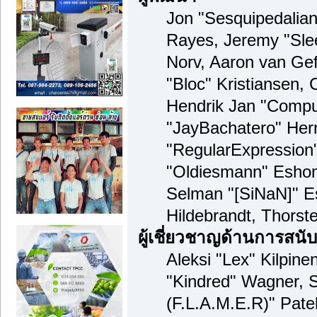
Jon "Sesquipedalian"
Rayes, Jeremy "Sle
Norv, Aaron van Gef
"Bloc" Kristiansen,
Hendrik Jan "Compua
"JayBachatero" Her
"RegularExpression
"Oldiesmann" Eshom,
Selman "[SiNaN]" Es
Hildebrandt, Thorst
ผู้เชี่ยวชาญด้านการสนั
Aleksi "Lex" Kilpine
"Kindred" Wagner, S
(F.L.A.M.E.R)" Patel