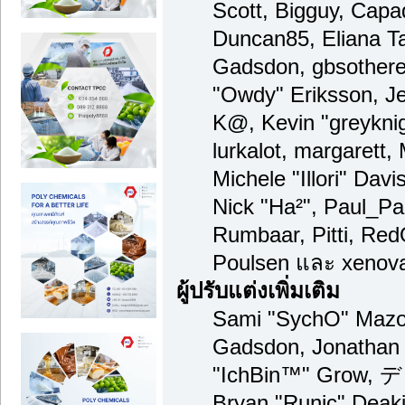
Scott, Bigguy, Capa
Duncan85, Eliana Ta
Gadsdon, gbsothere
"Owdy" Eriksson, Je
K@, Kevin "greyknigh
lurkalot, margarett,
Michele "Illori" Davi
Nick "Ha²", Paul_Pa
Rumbaar, Pitti, Re
Poulsen และ xenov
ผู้ปรับแต่งเพิ่มเติม
Sami "SychO" Mazou
Gadsdon, Jonathan 
"IchBin™" Grow, デ
Bryan "Runic" Deaki