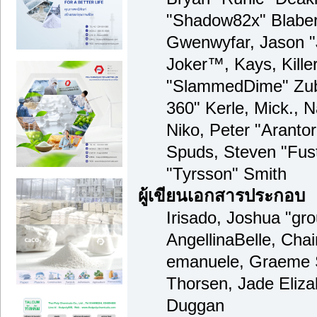
"Shadow82x" Blaber,
Gwenwyfar, Jason "
Joker™, Kays, Kille
"SlammedDime" Zub
360" Kerle, Mick., 
Niko, Peter "Arantor
Spuds, Steven "Fus
"Tyrsson" Smith
ผู้เขียนเอกสารประกอบ
Irisado, Joshua "gr
AngellinaBelle, Chain
emanuele, Graeme 
Thorsen, Jade Eliza
Duggan