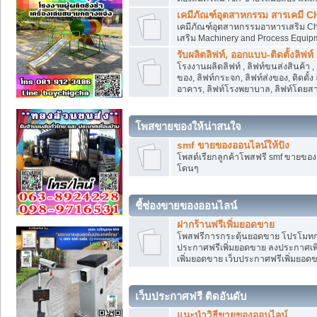
เคมีภัณฑ์อุตสาหกรรม สารเคมี C
เคมีภัณฑ์อุตสาหกรรมอาหารเสริม Che
เสริม Machinery and Process Equip
รับผลิตลิฟท์, ออกแบบ-ติดตั้งลิฟท์
โรงงานผลิตลิฟท์ , ลิฟท์ขนส่งสินค้า 
ของ, ลิฟท์กระจก, ลิฟท์ส่งของ, ติดตั้
อาคาร, ลิฟท์โรงพยาบาล, ลิฟท์โดยสาร
โพสขายของให้น่าสนใจ
smf ขายของออนไลน์ให้ปัง
โพสต์เรียกลูกค้าโพสฟรี smf ขายขอ
โดนๆ
ชี้ช่องขายของออนไลน์
ฝากร้านฟรีเพิ่มยอดขาย
โพสฟรีการกระตุ้นยอดขาย โปรโมทก
ประกาศฟรีเพิ่มยอดขาย ลงประกาศเพิ
เพิ่มยอดขาย เว็บประกาศฟรีเพิ่มยอด
เว็บประกาศฟรี ติดอันดับ
แนะนำวิธีขายของออนไลน์