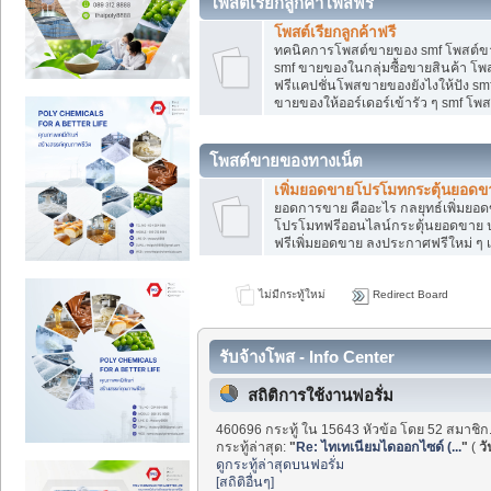
โพสต์เรียกลูกค้าโพสฟรี
โพสต์เรียกลูกค้าฟรี
ทคนิคการโพสต์ขายของ smf โพสต์ข
smf ขายของในกลุ่มซื้อขายสินค้า โ
ฟรีแคปชั่นโพสขายของยังไงให้ปัง smf
ขายของให้ออร์เดอร์เข้ารัว ๆ smf โพส
โพสต์ขายของทางเน็ต
เพิ่มยอดขายโปรโมทกระตุ้นยอดข
ยอดการขาย คืออะไร กลยุทธ์เพิ่มย
โปรโมทฟรีออนไลน์กระตุ้นยอดขาย ป
ฟรีเพิ่มยอดขาย ลงประกาศฟรีใหม่ ๆ เ
ไม่มีกระทู้ใหม่
Redirect Board
รับจ้างโพส - Info Center
สถิติการใช้งานฟอรั่ม
460696 กระทู้ ใน 15643 หัวข้อ โดย 52 สมาชิก
กระทู้ล่าสุด:
"
Re: ไทเทเนียมไดออกไซด์ (...
"
(
วั
ดูกระทู้ล่าสุดบนฟอรั่ม
[สถิติอื่นๆ]