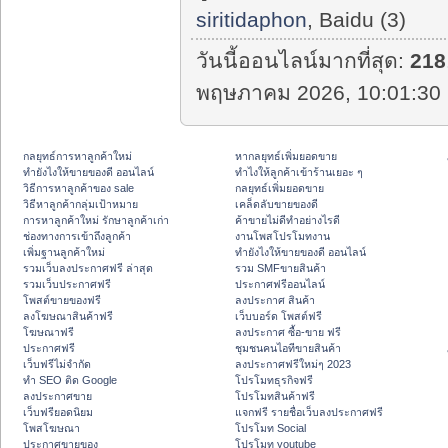
siritidaphon
, Baidu (3)
วันนี้ออนไลน์มากที่สุด:
218
พฤษภาคม 2026, 10:01:30 
กลยุทธ์การหาลูกค้าใหม่
หากลยุทธ์เพิ่มยอดขาย
ทํายังไงให้ขายของดี ออนไลน์
ทําไงให้ลูกค้าเข้าร้านเยอะ ๆ
วิธีการหาลูกค้าของ sale
กลยุทธ์เพิ่มยอดขาย
วิธีหาลูกค้ากลุ่มเป้าหมาย
เคล็ดลับขายของดี
การหาลูกค้าใหม่ รักษาลูกค้าเก่า
ค้าขายไม่ดีทำอย่างไรดี
ช่องทางการเข้าถึงลูกค้า
งานโพสโปรโมทงาน
เพิ่มฐานลูกค้าใหม่
ทํายังไงให้ขายของดี ออนไลน์
รวมเว็บลงประกาศฟรี ล่าสุด
รวม SMFขายสินค้า
รวมเว็บประกาศฟรี
ประกาศฟรีออนไลน์
โพสต์ขายของฟรี
ลงประกาศ สินค้า
ลงโฆษณาสินค้าฟรี
เว็บบอร์ด โพสต์ฟรี
โฆษณาฟรี
ลงประกาศ ซื้อ-ขาย ฟรี
ประกาศฟรี
ชุมชนคนไอทีขายสินค้า
เว็บฟรีไม่จำกัด
ลงประกาศฟรีใหม่ๆ 2023
ทำ SEO ติด Google
โปรโมทธุรกิจฟรี
ลงประกาศขาย
โปรโมทสินค้าฟรี
เว็บฟรียอดนิยม
แจกฟรี รายชื่อเว็บลงประกาศฟรี
โพสโฆษณา
โปรโมท Social
ประกาศขายของ
โปรโมท youtube