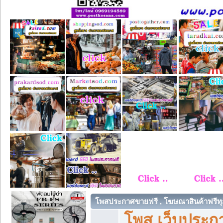
โพสประกาศขายฟรี , โฆษณาสินค้าฟรีทุ
โพส เว็บประกา