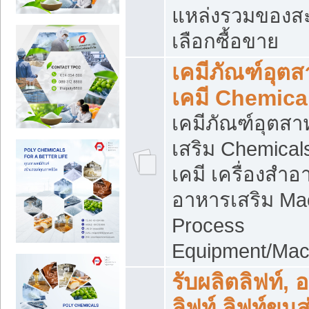
แหล่งรวมของส
เลือกซื้อขาย
เคมีภัณฑ์อุต
เคมี Chemica
เคมีภัณฑ์อุตส
เสริม Chemical
เคมี เครื่องสำอ
อาหารเสริม Ma
Process
Equipment/Mac
รับผลิตลิฟท์, 
ลิฟท์ ลิฟท์ขนส่