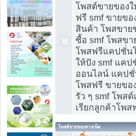
โพสต์ขายของใ
ฟรี smf ขายของ
สินค้า โพสขายข
ซื้อ smf โพสข
โพสฟรีแคปชั่น
ให้ปัง smf แคปช
ออนไลน์ แคปชั่
โพสฟรี ขายของใ
รัว ๆ smf โพสต์
เรียกลูกค้าโพสฟ
โพสต์ขายของทางเน็ต