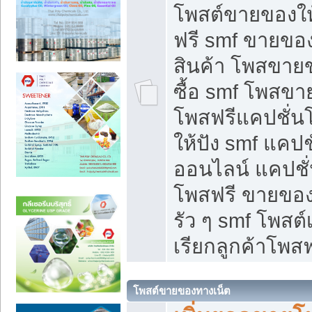
โพสต์ขายของใ
ฟรี smf ขายของ
สินค้า โพสขายข
ซื้อ smf โพสข
โพสฟรีแคปชั่น
ให้ปัง smf แคปช
ออนไลน์ แคปชั่
โพสฟรี ขายของใ
รัว ๆ smf โพสต์
เรียกลูกค้าโพสฟ
โพสต์ขายของทางเน็ต