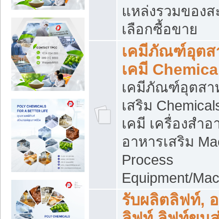
แหล่งรวมของส
เลือกซื้อขาย
เคมีภัณฑ์อุต
เคมี Chemica
เคมีภัณฑ์อุตส
เสริม Chemical
เคมี เครื่องสำอ
อาหารเสริม Ma
Process
Equipment/Mac
รับผลิตลิฟท์, 
ลิฟท์ ลิฟท์ขนส่