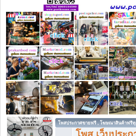
โพสประกาศขายฟรี , โฆษณาสินค้าฟรีทุ
โพส เว็บประกา