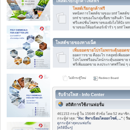
โพสต์เรียกลูกค้าโพสฟรี
โพสต์เรียกลูกค้าฟรี
ทคนิคการโพสต์ขายของ smf โพสต์ข
smf ขายของในกลุ่มซื้อขายสินค้า โ
ฟรีแคปชั่นโพสขายของยังไงให้ปัง smf
ขายของให้ออร์เดอร์เข้ารัว ๆ smf โพส
โพสต์ขายของทางเน็ต
เพิ่มยอดขายโปรโมทกระตุ้นยอดข
ยอดการขาย คืออะไร กลยุทธ์เพิ่มย
โปรโมทฟรีออนไลน์กระตุ้นยอดขาย ป
ฟรีเพิ่มยอดขาย ลงประกาศฟรีใหม่ ๆ เ
ไม่มีกระทู้ใหม่
Redirect Board
รับจ้างโพส - Info Center
สถิติการใช้งานฟอรั่ม
461153 กระทู้ ใน 15646 หัวข้อ โดย 52 สมาชิก
กระทู้ล่าสุด:
"
Re: ทิทาเนียมไดออกไซด์, ...
"
(
วัน
ดูกระทู้ล่าสุดบนฟอรั่ม
[สถิติอื่นๆ]