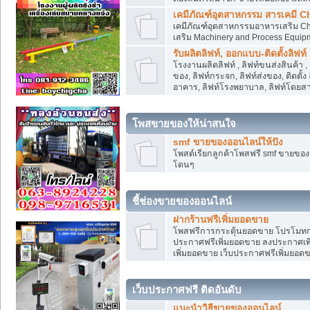
เคมีภัณฑ์อุตสาหกรรม สารเคมี C
เคมีภัณฑ์อุตสาหกรรมอาหารเสริม Che
เสริม Machinery and Process Equip
รับผลิตลิฟท์, ออกแบบ-ติดตั้งลิฟท์
โรงงานผลิตลิฟท์ , ลิฟท์ขนส่งสินค้า 
ของ, ลิฟท์กระจก, ลิฟท์ส่งของ, ติดตั้
อาคาร, ลิฟท์โรงพยาบาล, ลิฟท์โดยสาร
โพสขายของให้น่าสนใจ
smf ขายของออนไลน์ให้ปัง
โพสต์เรียกลูกค้าโพสฟรี smf ขายขอ
โดนๆ
ชี้ช่องขายของออนไลน์
ฝากร้านฟรีเพิ่มยอดขาย
โพสฟรีการกระตุ้นยอดขาย โปรโมทก
ประกาศฟรีเพิ่มยอดขาย ลงประกาศเพิ
เพิ่มยอดขาย เว็บประกาศฟรีเพิ่มยอด
เว็บประกาศฟรี ติดอันดับ
แนะนำวิธีขายของออนไลน์