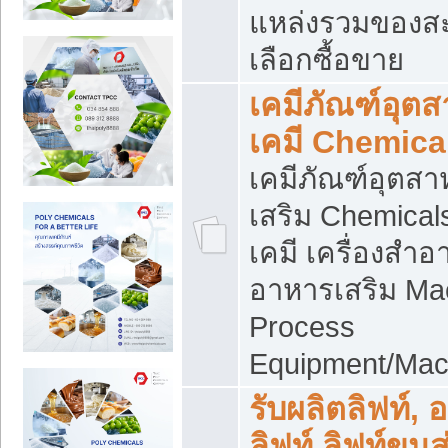
แหล่งรวมของส
เลือกซื้อขาย
เคมีภัณฑ์อุต
เคมี Chemica
เคมีภัณฑ์อุตส
เสริม Chemical
เคมี เครื่องสำอ
อาหารเสริม Ma
Process
Equipment/Mac
รับผลิตลิฟท์, 
ลิฟท์ ลิฟท์ขนส่