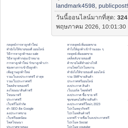
landmark4598
,
publicpost
วันนี้ออนไลน์มากที่สุด:
324
พฤษภาคม 2026, 10:01:30 
กลยุทธ์การหาลูกค้าใหม่
หากลยุทธ์เพิ่มยอดขาย
ทํายังไงให้ขายของดี ออนไลน์
ทําไงให้ลูกค้าเข้าร้านเยอะ ๆ
วิธีการหาลูกค้าของ sale
กลยุทธ์เพิ่มยอดขาย
วิธีหาลูกค้ากลุ่มเป้าหมาย
เคล็ดลับขายของดี
การหาลูกค้าใหม่ รักษาลูกค้าเก่า
ค้าขายไม่ดีทำอย่างไรดี
ช่องทางการเข้าถึงลูกค้า
งานโพสโปรโมทงาน
เพิ่มฐานลูกค้าใหม่
ทํายังไงให้ขายของดี ออนไลน์
รวมเว็บลงประกาศฟรี ล่าสุด
รวม SMFขายสินค้า
รวมเว็บประกาศฟรี
ประกาศฟรีออนไลน์
โพสต์ขายของฟรี
ลงประกาศ สินค้า
ลงโฆษณาสินค้าฟรี
เว็บบอร์ด โพสต์ฟรี
โฆษณาฟรี
ลงประกาศ ซื้อ-ขาย ฟรี
ประกาศฟรี
ชุมชนคนไอทีขายสินค้า
เว็บฟรีไม่จำกัด
ลงประกาศฟรีใหม่ๆ 2023
ทำ SEO ติด Google
โปรโมทธุรกิจฟรี
ลงประกาศขาย
โปรโมทสินค้าฟรี
เว็บฟรียอดนิยม
แจกฟรี รายชื่อเว็บลงประกาศฟรี
โพสโฆษณา
โปรโมท Social
ประกาศขายของ
โปรโมท youtube