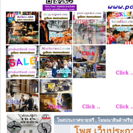
โพสประกาศขายฟรี , โฆษณาสินค้าฟรีทุ
โพส เว็บประกา