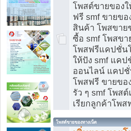
โพสต์ขายของใ
ฟรี smf ขายของ
สินค้า โพสขายข
ซื้อ smf โพสข
โพสฟรีแคปชั่น
ให้ปัง smf แคปช
ออนไลน์ แคปชั่
โพสฟรี ขายของใ
รัว ๆ smf โพสต์
เรียกลูกค้าโพสฟ
โพสต์ขายของทางเน็ต