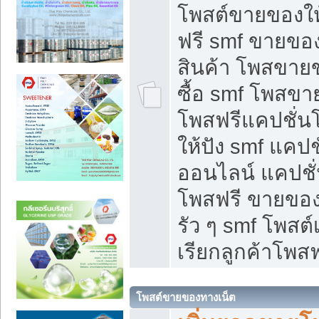
โพสต์ขายของใ
ฟรี smf ขายของ
สินค้า โพสขายข
ซื้อ smf โพสข
โพสฟรีแคปชั่น
ให้ปัง smf แคปช
ออนไลน์ แคปชั่
โพสฟรี ขายของใ
รัว ๆ smf โพสต์
เรียกลูกค้าโพสฟ
โพสต์ขายของทางเน็ต