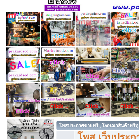
โพสประกาศขายฟรี , โฆษณาสินค้าฟรีทุ
โพส เว็บประกา