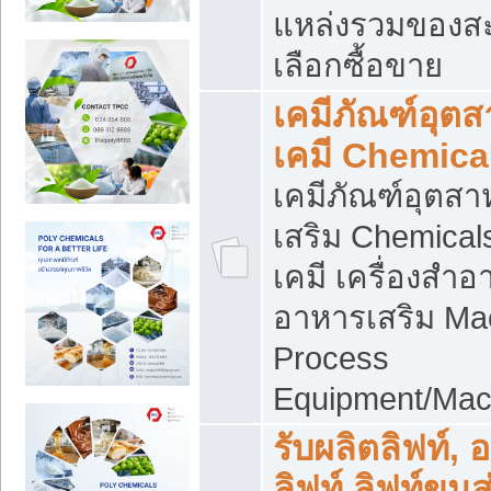
แหล่งรวมของส
เลือกซื้อขาย
เคมีภัณฑ์อุต
เคมี Chemica
เคมีภัณฑ์อุตส
เสริม Chemical
เคมี เครื่องสำอ
อาหารเสริม Ma
Process
Equipment/Mac
รับผลิตลิฟท์, 
ลิฟท์ ลิฟท์ขนส่