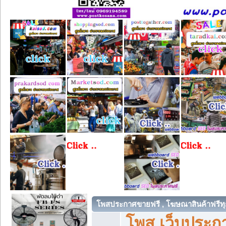
โพสประกาศขายฟรี , โฆษณาสินค้าฟรีทุ
โพส เว็บประกา