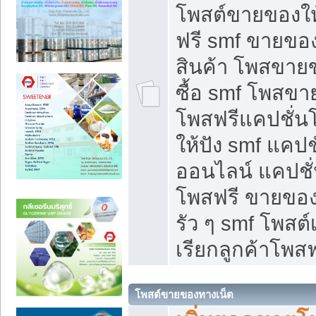
โพสต์ขายของใ
ฟรี smf ขายของ
สินค้า โพสขายข
ซื้อ smf โพสข
โพสฟรีแคปชั่น
ให้ปัง smf แคปช
ออนไลน์ แคปชั่
โพสฟรี ขายของใ
รัว ๆ smf โพสต์
เรียกลูกค้าโพสฟ
โพสต์ขายของทางเน็ต