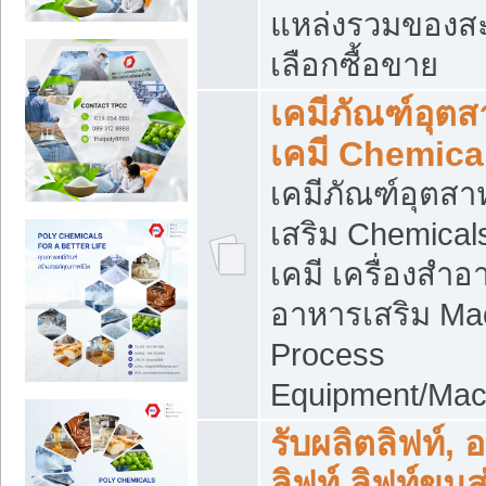
แหล่งรวมของส
เลือกซื้อขาย
เคมีภัณฑ์อุต
เคมี Chemica
เคมีภัณฑ์อุตส
เสริม Chemical
เคมี เครื่องสำอ
อาหารเสริม Ma
Process
Equipment/Mac
รับผลิตลิฟท์, 
ลิฟท์ ลิฟท์ขนส่