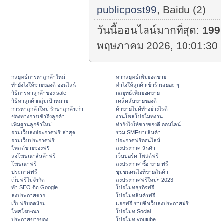
publicpost99
, Baidu (2)
วันนี้ออนไลน์มากที่สุด:
199
พฤษภาคม 2026, 10:01:30 
กลยุทธ์การหาลูกค้าใหม่
หากลยุทธ์เพิ่มยอดขาย
ทํายังไงให้ขายของดี ออนไลน์
ทําไงให้ลูกค้าเข้าร้านเยอะ ๆ
วิธีการหาลูกค้าของ sale
กลยุทธ์เพิ่มยอดขาย
วิธีหาลูกค้ากลุ่มเป้าหมาย
เคล็ดลับขายของดี
การหาลูกค้าใหม่ รักษาลูกค้าเก่า
ค้าขายไม่ดีทำอย่างไรดี
ช่องทางการเข้าถึงลูกค้า
งานโพสโปรโมทงาน
เพิ่มฐานลูกค้าใหม่
ทํายังไงให้ขายของดี ออนไลน์
รวมเว็บลงประกาศฟรี ล่าสุด
รวม SMFขายสินค้า
รวมเว็บประกาศฟรี
ประกาศฟรีออนไลน์
โพสต์ขายของฟรี
ลงประกาศ สินค้า
ลงโฆษณาสินค้าฟรี
เว็บบอร์ด โพสต์ฟรี
โฆษณาฟรี
ลงประกาศ ซื้อ-ขาย ฟรี
ประกาศฟรี
ชุมชนคนไอทีขายสินค้า
เว็บฟรีไม่จำกัด
ลงประกาศฟรีใหม่ๆ 2023
ทำ SEO ติด Google
โปรโมทธุรกิจฟรี
ลงประกาศขาย
โปรโมทสินค้าฟรี
เว็บฟรียอดนิยม
แจกฟรี รายชื่อเว็บลงประกาศฟรี
โพสโฆษณา
โปรโมท Social
ประกาศขายของ
โปรโมท youtube