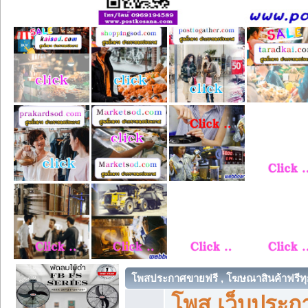
โพสประกาศขายฟรี , โฆษณาสินค้าฟรีทุ
โพส เว็บประกา