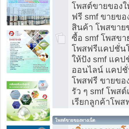
โพสต์ขายของใ
ฟรี smf ขายของ
สินค้า โพสขายข
ซื้อ smf โพสข
โพสฟรีแคปชั่น
ให้ปัง smf แคปช
ออนไลน์ แคปชั่
โพสฟรี ขายของใ
รัว ๆ smf โพสต์
เรียกลูกค้าโพสฟ
โพสต์ขายของทางเน็ต