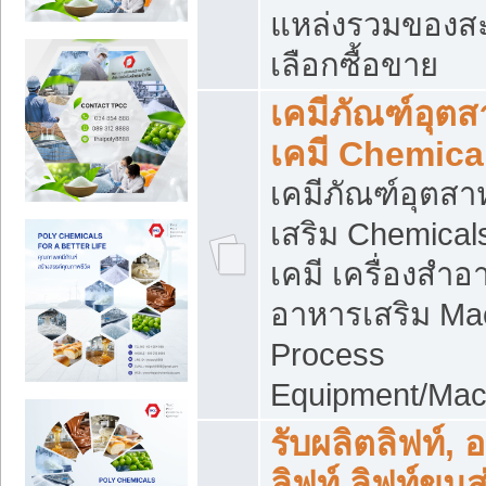
แหล่งรวมของส
เลือกซื้อขาย
เคมีภัณฑ์อุต
เคมี Chemica
เคมีภัณฑ์อุตส
เสริม Chemical
เคมี เครื่องสำอ
อาหารเสริม Ma
Process
Equipment/Mac
รับผลิตลิฟท์, 
ลิฟท์ ลิฟท์ขนส่