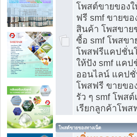
โพสต์ขายของใ
ฟรี smf ขายของ
สินค้า โพสขายข
ซื้อ smf โพสข
โพสฟรีแคปชั่น
ให้ปัง smf แคปช
ออนไลน์ แคปชั่
โพสฟรี ขายของใ
รัว ๆ smf โพสต์
เรียกลูกค้าโพสฟ
โพสต์ขายของทางเน็ต