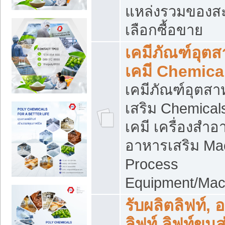
แหล่งรวมของส
เลือกซื้อขาย
เคมีภัณฑ์อุต
เคมี Chemica
เคมีภัณฑ์อุตส
เสริม Chemical
เคมี เครื่องสำอ
อาหารเสริม Ma
Process
Equipment/Mac
รับผลิตลิฟท์, 
ลิฟท์ ลิฟท์ขนส่