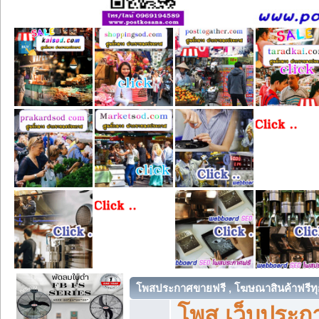
โพสประกาศขายฟรี , โฆษณาสินค้าฟรีทุ
โพส เว็บประกา