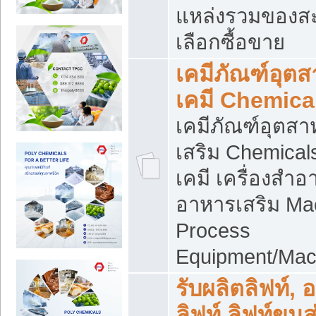
แหล่งรวมของส
เลือกซื้อขาย
เคมีภัณฑ์อุต
เคมี Chemica
เคมีภัณฑ์อุตส
เสริม Chemical
เคมี เครื่องสำอ
อาหารเสริม Ma
Process
Equipment/Mac
รับผลิตลิฟท์, 
ลิฟท์ ลิฟท์ขนส่