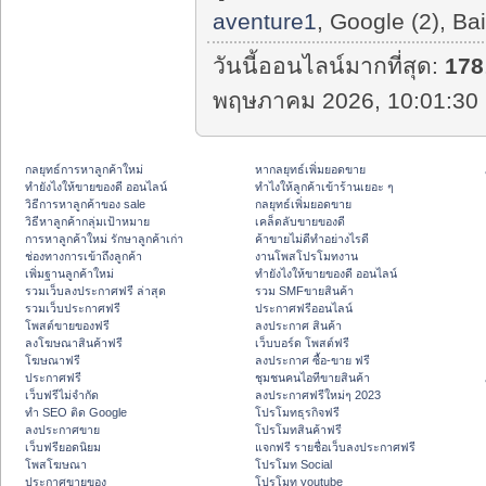
aventure1
, Google (2), Ba
วันนี้ออนไลน์มากที่สุด:
178
พฤษภาคม 2026, 10:01:30 
กลยุทธ์การหาลูกค้าใหม่
หากลยุทธ์เพิ่มยอดขาย
ทํายังไงให้ขายของดี ออนไลน์
ทําไงให้ลูกค้าเข้าร้านเยอะ ๆ
วิธีการหาลูกค้าของ sale
กลยุทธ์เพิ่มยอดขาย
วิธีหาลูกค้ากลุ่มเป้าหมาย
เคล็ดลับขายของดี
การหาลูกค้าใหม่ รักษาลูกค้าเก่า
ค้าขายไม่ดีทำอย่างไรดี
ช่องทางการเข้าถึงลูกค้า
งานโพสโปรโมทงาน
เพิ่มฐานลูกค้าใหม่
ทํายังไงให้ขายของดี ออนไลน์
รวมเว็บลงประกาศฟรี ล่าสุด
รวม SMFขายสินค้า
รวมเว็บประกาศฟรี
ประกาศฟรีออนไลน์
โพสต์ขายของฟรี
ลงประกาศ สินค้า
ลงโฆษณาสินค้าฟรี
เว็บบอร์ด โพสต์ฟรี
โฆษณาฟรี
ลงประกาศ ซื้อ-ขาย ฟรี
ประกาศฟรี
ชุมชนคนไอทีขายสินค้า
เว็บฟรีไม่จำกัด
ลงประกาศฟรีใหม่ๆ 2023
ทำ SEO ติด Google
โปรโมทธุรกิจฟรี
ลงประกาศขาย
โปรโมทสินค้าฟรี
เว็บฟรียอดนิยม
แจกฟรี รายชื่อเว็บลงประกาศฟรี
โพสโฆษณา
โปรโมท Social
ประกาศขายของ
โปรโมท youtube