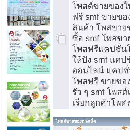
โพสต์ขายของใ
ฟรี smf ขายของ
สินค้า โพสขายข
ซื้อ smf โพสข
โพสฟรีแคปชั่น
ให้ปัง smf แคปช
ออนไลน์ แคปชั่
โพสฟรี ขายของใ
รัว ๆ smf โพสต์
เรียกลูกค้าโพสฟ
โพสต์ขายของทางเน็ต