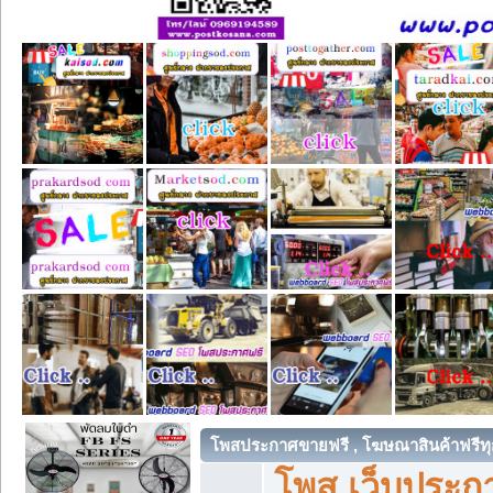
โพสประกาศขายฟรี , โฆษณาสินค้าฟรีทุ
โพส เว็บประกา