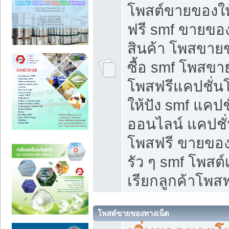
โพสต์ขายของใ
ฟรี smf ขายของ
สินค้า โพสขายข
ซื้อ smf โพสข
โพสฟรีแคปชั่น
ให้ปัง smf แคปช
ออนไลน์ แคปชั่
โพสฟรี ขายของใ
รัว ๆ smf โพสต์
เรียกลูกค้าโพสฟ
โพสต์ขายของทางเน็ต