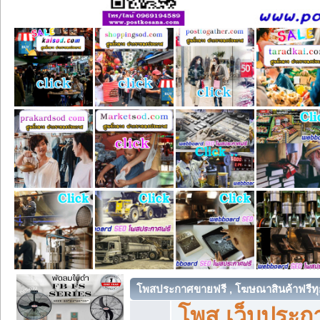
โพสประกาศขายฟรี , โฆษณาสินค้าฟรีทุ
โพส เว็บประกา