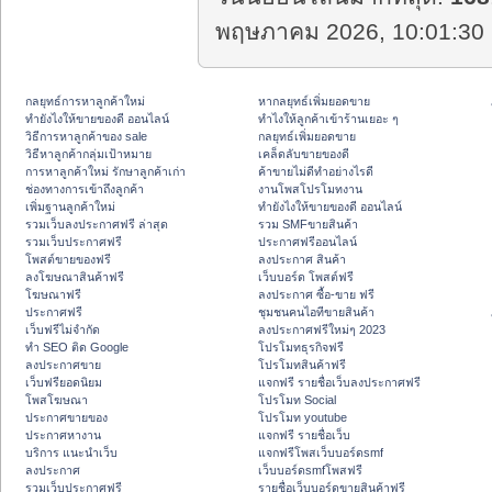
พฤษภาคม 2026, 10:01:30 
กลยุทธ์การหาลูกค้าใหม่
หากลยุทธ์เพิ่มยอดขาย
ทํายังไงให้ขายของดี ออนไลน์
ทําไงให้ลูกค้าเข้าร้านเยอะ ๆ
วิธีการหาลูกค้าของ sale
กลยุทธ์เพิ่มยอดขาย
วิธีหาลูกค้ากลุ่มเป้าหมาย
เคล็ดลับขายของดี
การหาลูกค้าใหม่ รักษาลูกค้าเก่า
ค้าขายไม่ดีทำอย่างไรดี
ช่องทางการเข้าถึงลูกค้า
งานโพสโปรโมทงาน
เพิ่มฐานลูกค้าใหม่
ทํายังไงให้ขายของดี ออนไลน์
รวมเว็บลงประกาศฟรี ล่าสุด
รวม SMFขายสินค้า
รวมเว็บประกาศฟรี
ประกาศฟรีออนไลน์
โพสต์ขายของฟรี
ลงประกาศ สินค้า
ลงโฆษณาสินค้าฟรี
เว็บบอร์ด โพสต์ฟรี
โฆษณาฟรี
ลงประกาศ ซื้อ-ขาย ฟรี
ประกาศฟรี
ชุมชนคนไอทีขายสินค้า
เว็บฟรีไม่จำกัด
ลงประกาศฟรีใหม่ๆ 2023
ทำ SEO ติด Google
โปรโมทธุรกิจฟรี
ลงประกาศขาย
โปรโมทสินค้าฟรี
เว็บฟรียอดนิยม
แจกฟรี รายชื่อเว็บลงประกาศฟรี
โพสโฆษณา
โปรโมท Social
ประกาศขายของ
โปรโมท youtube
ประกาศหางาน
แจกฟรี รายชื่อเว็บ
บริการ แนะนำเว็บ
แจกฟรีโพสเว็บบอร์ดsmf
ลงประกาศ
เว็บบอร์ดsmfโพสฟรี
รวมเว็บประกาศฟรี
รายชื่อเว็บบอร์ดขายสินค้าฟรี