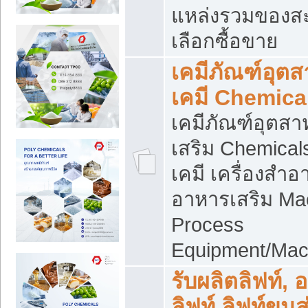
แหล่งรวมของส
เลือกซื้อขาย
เคมีภัณฑ์อุต
เคมี Chemica
เคมีภัณฑ์อุตส
เสริม Chemical
เคมี เครื่องสำอ
อาหารเสริม Ma
Process
Equipment/Mac
รับผลิตลิฟท์, 
ลิฟท์ ลิฟท์ขนส่