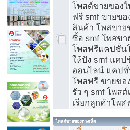
โพสต์ขายของใ
ฟรี smf ขายของ
สินค้า โพสขายข
ซื้อ smf โพสข
โพสฟรีแคปชั่น
ให้ปัง smf แคปช
ออนไลน์ แคปชั่
โพสฟรี ขายของใ
รัว ๆ smf โพสต์
เรียกลูกค้าโพสฟ
โพสต์ขายของทางเน็ต