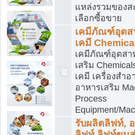
แหล่งรวมของส
เลือกซื้อขาย
เคมีภัณฑ์อุต
เคมี Chemica
เคมีภัณฑ์อุตส
เสริม Chemical
เคมี เครื่องสำอ
อาหารเสริม Ma
Process
Equipment/Mac
รับผลิตลิฟท์, 
ลิฟท์ ลิฟท์ขนส่