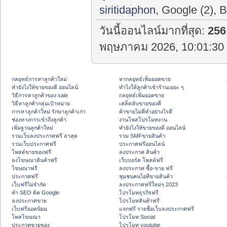
siritidaphon
, Google (2), B
วันนี้ออนไลน์มากที่สุด:
256
พฤษภาคม 2026, 10:01:30 
กลยุทธ์การหาลูกค้าใหม่
หากลยุทธ์เพิ่มยอดขาย
ทํายังไงให้ขายของดี ออนไลน์
ทําไงให้ลูกค้าเข้าร้านเยอะ ๆ
วิธีการหาลูกค้าของ sale
กลยุทธ์เพิ่มยอดขาย
วิธีหาลูกค้ากลุ่มเป้าหมาย
เคล็ดลับขายของดี
การหาลูกค้าใหม่ รักษาลูกค้าเก่า
ค้าขายไม่ดีทำอย่างไรดี
ช่องทางการเข้าถึงลูกค้า
งานโพสโปรโมทงาน
เพิ่มฐานลูกค้าใหม่
ทํายังไงให้ขายของดี ออนไลน์
รวมเว็บลงประกาศฟรี ล่าสุด
รวม SMFขายสินค้า
รวมเว็บประกาศฟรี
ประกาศฟรีออนไลน์
โพสต์ขายของฟรี
ลงประกาศ สินค้า
ลงโฆษณาสินค้าฟรี
เว็บบอร์ด โพสต์ฟรี
โฆษณาฟรี
ลงประกาศ ซื้อ-ขาย ฟรี
ประกาศฟรี
ชุมชนคนไอทีขายสินค้า
เว็บฟรีไม่จำกัด
ลงประกาศฟรีใหม่ๆ 2023
ทำ SEO ติด Google
โปรโมทธุรกิจฟรี
ลงประกาศขาย
โปรโมทสินค้าฟรี
เว็บฟรียอดนิยม
แจกฟรี รายชื่อเว็บลงประกาศฟรี
โพสโฆษณา
โปรโมท Social
ประกาศขายของ
โปรโมท youtube